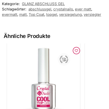
Kategorie:
GLANZ ABSCHLUSS GEL
Schlagwörter:
abschlussgel
,
crystalnails
,
ever matt
,
evermatt
,
matt
,
Top Coat
,
topgel
,
versiegelung
,
versiegler
Ähnliche Produkte