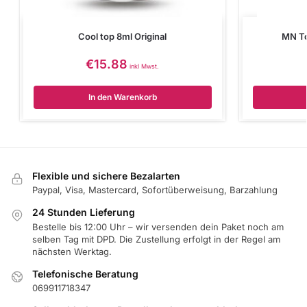
Cool top 8ml Original
MN To
€
15.88
inkl Mwst.
In den Warenkorb
Flexible und sichere Bezalarten
Paypal, Visa, Mastercard, Sofortüberweisung, Barzahlung
24 Stunden Lieferung
Bestelle bis 12:00 Uhr – wir versenden dein Paket noch am
selben Tag mit DPD. Die Zustellung erfolgt in der Regel am
nächsten Werktag.
Telefonische Beratung
069911718347