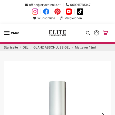
office@crystalnails.at
069911718347
Wunschliste
Vergleichen
MENU
Startseite
GEL
GLANZ ABSCHLUSS GEL
Mattever 13ml
/
/
/