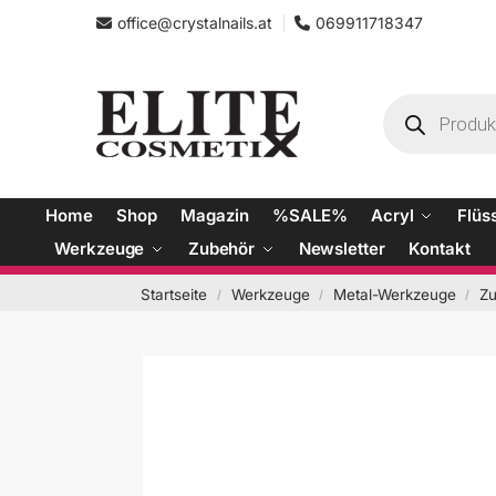
office@crystalnails.at
069911718347
Home
Shop
Magazin
%SALE%
Acryl
Flüs
Werkzeuge
Zubehör
Newsletter
Kontakt
Startseite
Werkzeuge
Metal-Werkzeuge
Z
/
/
/