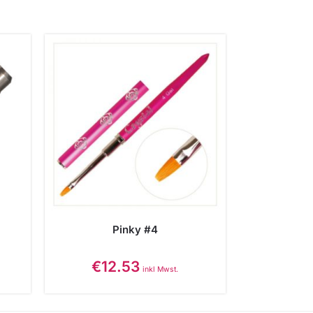
Pinky #4
€
12.53
inkl Mwst.