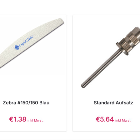
Zebra #150/150 Blau
Standard Aufsatz
€
1.38
€
5.64
inkl Mwst.
inkl Mwst.