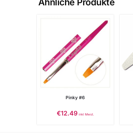
Ähnliche Produkte
Pinky #6
€
12.49
inkl Mwst.