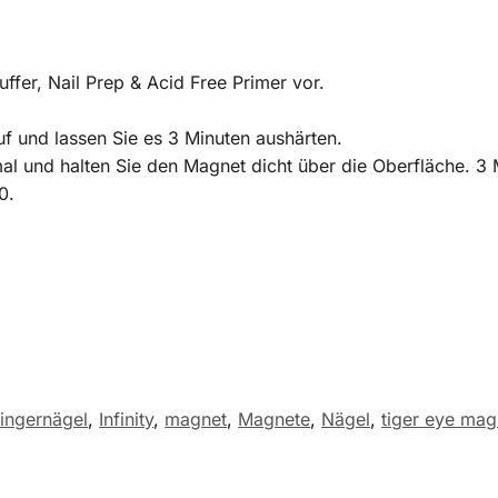
ffer, Nail Prep & Acid Free Primer vor.
uf und lassen Sie es 3 Minuten aushärten.
l und halten Sie den Magnet dicht über die Oberfläche. 3 
0.
ingernägel
,
Infinity
,
magnet
,
Magnete
,
Nägel
,
tiger eye mag