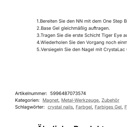
1.Bereiten Sie den NN mit dem One Step Bu
2.Base Gel gleichmäßig auftragen.
3.Tragen Sie die erste Schicht Tiger Eye a
4.Wiederholen Sie den Vorgang noch einma
5.Versiegeln Sie den Nagel mit CrystaLac 
Artikelnummer:
5996487073574
Kategorien:
Magnet
,
Metal-Werkzeuge
,
Zubehör
Schlagwörter:
crystal nails
,
Farbgel
,
Farbiges Gel
,
F