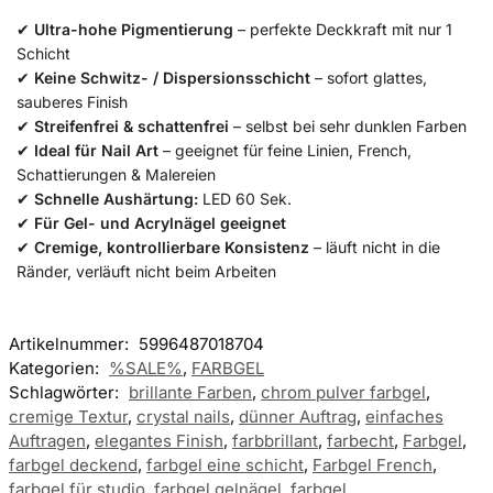
✔
Ultra-hohe Pigmentierung
– perfekte Deckkraft mit nur 1
Schicht
✔
Keine Schwitz- / Dispersionsschicht
– sofort glattes,
sauberes Finish
✔
Streifenfrei & schattenfrei
– selbst bei sehr dunklen Farben
✔
Ideal für Nail Art
– geeignet für feine Linien, French,
Schattierungen & Malereien
✔
Schnelle Aushärtung:
LED 60 Sek.
✔
Für Gel- und Acrylnägel geeignet
✔
Cremige, kontrollierbare Konsistenz
– läuft nicht in die
Ränder, verläuft nicht beim Arbeiten
Artikelnummer:
5996487018704
Kategorien:
%SALE%
,
FARBGEL
Schlagwörter:
brillante Farben
,
chrom pulver farbgel
,
cremige Textur
,
crystal nails
,
dünner Auftrag
,
einfaches
Auftragen
,
elegantes Finish
,
farbbrillant
,
farbecht
,
Farbgel
,
farbgel deckend
,
farbgel eine schicht
,
Farbgel French
,
farbgel für studio
,
farbgel gelnägel
,
farbgel