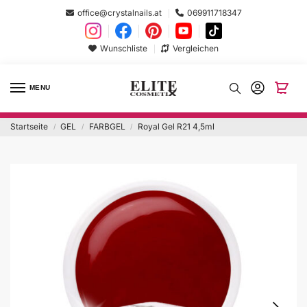
office@crystalnails.at
069911718347
Wunschliste
Vergleichen
MENU
Startseite
GEL
FARBGEL
Royal Gel R21 4,5ml
/
/
/