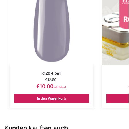
R129 4,5ml
€
12.50
€
10.00
inkl Mwst.
In den Warenkorb
Kunden kauften auch