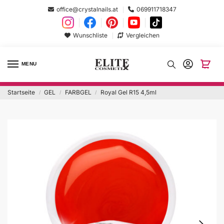
office@crystalnails.at
069911718347
Wunschliste
Vergleichen
MENU
Startseite
GEL
FARBGEL
Royal Gel R15 4,5ml
/
/
/