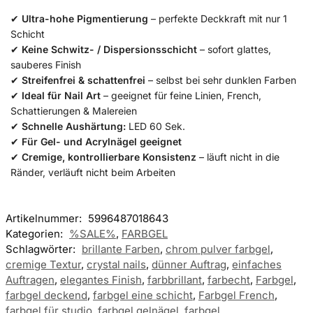
✔
Ultra-hohe Pigmentierung
– perfekte Deckkraft mit nur 1
Schicht
✔
Keine Schwitz- / Dispersionsschicht
– sofort glattes,
sauberes Finish
✔
Streifenfrei & schattenfrei
– selbst bei sehr dunklen Farben
✔
Ideal für Nail Art
– geeignet für feine Linien, French,
Schattierungen & Malereien
✔
Schnelle Aushärtung:
LED 60 Sek.
✔
Für Gel- und Acrylnägel geeignet
✔
Cremige, kontrollierbare Konsistenz
– läuft nicht in die
Ränder, verläuft nicht beim Arbeiten
Artikelnummer:
5996487018643
Kategorien:
%SALE%
,
FARBGEL
Schlagwörter:
brillante Farben
,
chrom pulver farbgel
,
cremige Textur
,
crystal nails
,
dünner Auftrag
,
einfaches
Auftragen
,
elegantes Finish
,
farbbrillant
,
farbecht
,
Farbgel
,
farbgel deckend
,
farbgel eine schicht
,
Farbgel French
,
farbgel für studio
,
farbgel gelnägel
,
farbgel