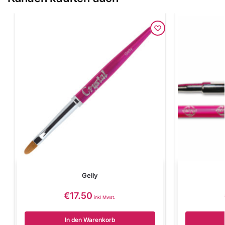
Gelly
€
17.50
inkl Mwst.
In den Warenkorb