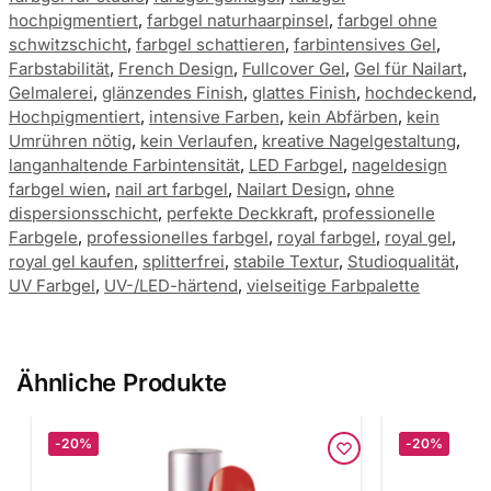
hochpigmentiert
,
farbgel naturhaarpinsel
,
farbgel ohne
schwitzschicht
,
farbgel schattieren
,
farbintensives Gel
,
Farbstabilität
,
French Design
,
Fullcover Gel
,
Gel für Nailart
,
Gelmalerei
,
glänzendes Finish
,
glattes Finish
,
hochdeckend
,
Hochpigmentiert
,
intensive Farben
,
kein Abfärben
,
kein
Umrühren nötig
,
kein Verlaufen
,
kreative Nagelgestaltung
,
langanhaltende Farbintensität
,
LED Farbgel
,
nageldesign
farbgel wien
,
nail art farbgel
,
Nailart Design
,
ohne
dispersionsschicht
,
perfekte Deckkraft
,
professionelle
Farbgele
,
professionelles farbgel
,
royal farbgel
,
royal gel
,
royal gel kaufen
,
splitterfrei
,
stabile Textur
,
Studioqualität
,
UV Farbgel
,
UV-/LED-härtend
,
vielseitige Farbpalette
Ähnliche Produkte
-20%
-20%