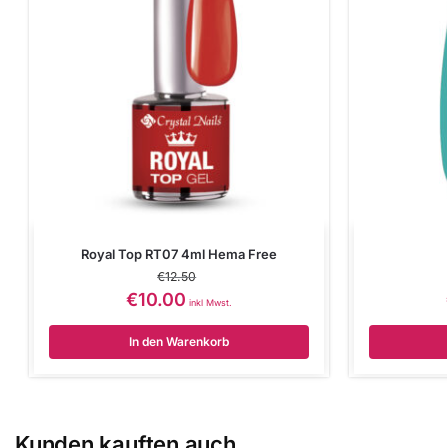
Royal Top RT07 4ml Hema Free
€
12.50
€
10.00
inkl Mwst.
In den Warenkorb
Kunden kauften auch