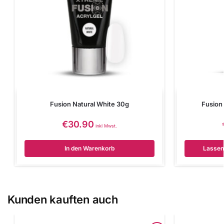
Fusion Natural White 30g
Fusion 
€
30.90
inkl Mwst.
In den Warenkorb
Lassen 
Kunden kauften auch