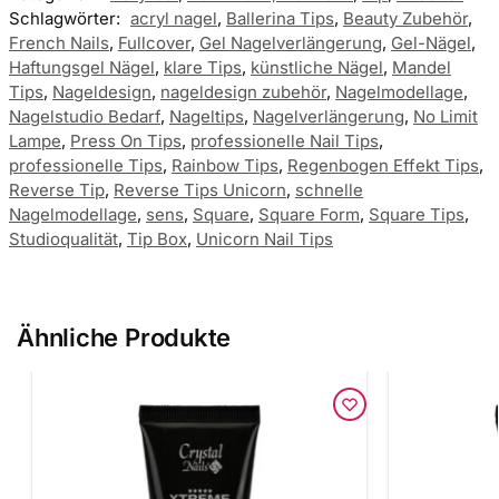
Schlagwörter:
acryl nagel
,
Ballerina Tips
,
Beauty Zubehör
,
French Nails
,
Fullcover
,
Gel Nagelverlängerung
,
Gel-Nägel
,
Haftungsgel Nägel
,
klare Tips
,
künstliche Nägel
,
Mandel
Tips
,
Nageldesign
,
nageldesign zubehör
,
Nagelmodellage
,
Nagelstudio Bedarf
,
Nageltips
,
Nagelverlängerung
,
No Limit
Lampe
,
Press On Tips
,
professionelle Nail Tips
,
professionelle Tips
,
Rainbow Tips
,
Regenbogen Effekt Tips
,
Reverse Tip
,
Reverse Tips Unicorn
,
schnelle
Nagelmodellage
,
sens
,
Square
,
Square Form
,
Square Tips
,
Studioqualität
,
Tip Box
,
Unicorn Nail Tips
Ähnliche Produkte