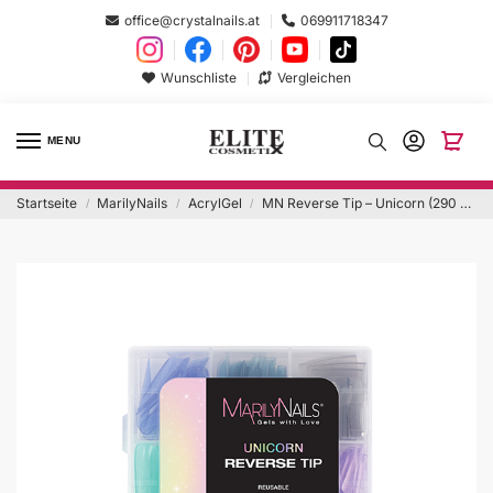
office@crystalnails.at
069911718347
Wunschliste
Vergleichen
MENU
Startseite
MarilyNails
AcrylGel
MN Reverse Tip – Unicorn (290 Stück, verschiedene Farben, Größen und Formen)
/
/
/