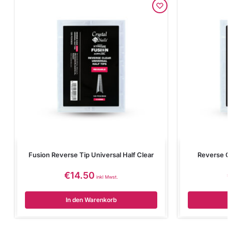
Fusion Reverse Tip Universal Half Clear
Reverse 
€
14.50
inkl Mwst.
In den Warenkorb