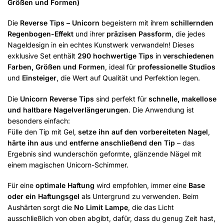
Größen und Formen)
Die
Reverse Tips – Unicorn
begeistern mit ihrem
schillernden
Regenbogen-Effekt
und ihrer
präzisen Passform
, die jedes
Nageldesign in ein echtes Kunstwerk verwandeln! Dieses
exklusive Set enthält
290 hochwertige Tips
in
verschiedenen
Farben, Größen und Formen
, ideal für
professionelle Studios
und
Einsteiger
, die Wert auf Qualität und Perfektion legen.
Die
Unicorn Reverse Tips
sind perfekt für
schnelle, makellose
und haltbare Nagelverlängerungen
. Die Anwendung ist
besonders einfach:
Fülle den Tip mit Gel,
setze ihn auf den vorbereiteten Nagel
,
härte ihn aus
und
entferne anschließend den Tip
– das
Ergebnis sind wunderschön geformte, glänzende Nägel mit
einem magischen Unicorn-Schimmer.
Für eine
optimale Haftung
wird empfohlen, immer eine
Base
oder ein Haftungsgel
als Untergrund zu verwenden. Beim
Aushärten sorgt die
No Limit Lampe
, die das Licht
ausschließlich von oben abgibt, dafür, dass du genug Zeit hast,