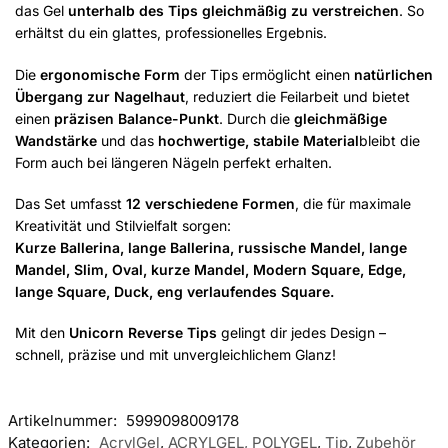
das Gel
unterhalb des Tips gleichmäßig zu verstreichen
. So
erhältst du ein glattes, professionelles Ergebnis.
Die
ergonomische Form
der Tips ermöglicht einen
natürlichen
Übergang zur Nagelhaut
, reduziert die Feilarbeit und bietet
einen
präzisen Balance-Punkt
. Durch die
gleichmäßige
Wandstärke
und das
hochwertige, stabile Material
bleibt die
Form auch bei längeren Nägeln perfekt erhalten.
Das Set umfasst
12 verschiedene Formen
, die für maximale
Kreativität und Stilvielfalt sorgen:
Kurze Ballerina, lange Ballerina, russische Mandel, lange
Mandel, Slim, Oval, kurze Mandel, Modern Square, Edge,
lange Square, Duck, eng verlaufendes Square.
Mit den
Unicorn Reverse Tips
gelingt dir jedes Design –
schnell, präzise und mit unvergleichlichem Glanz!
Artikelnummer:
5999098009178
Kategorien:
AcrylGel
,
ACRYLGEL, POLYGEL
,
Tip
,
Zubehör