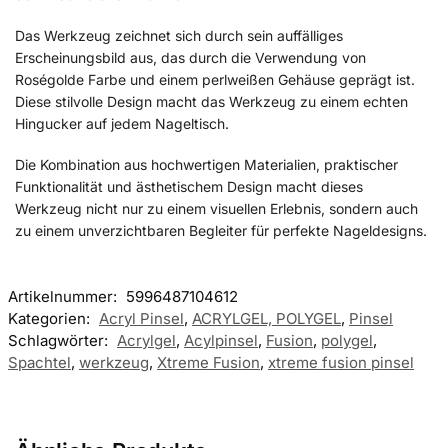
Das Werkzeug zeichnet sich durch sein auffälliges
Erscheinungsbild aus, das durch die Verwendung von
Roségolde Farbe und einem perlweißen Gehäuse geprägt ist.
Diese stilvolle Design macht das Werkzeug zu einem echten
Hingucker auf jedem Nageltisch.
Die Kombination aus hochwertigen Materialien, praktischer
Funktionalität und ästhetischem Design macht dieses
Werkzeug nicht nur zu einem visuellen Erlebnis, sondern auch
zu einem unverzichtbaren Begleiter für perfekte Nageldesigns.
Artikelnummer:
5996487104612
Kategorien:
Acryl Pinsel
,
ACRYLGEL, POLYGEL
,
Pinsel
Schlagwörter:
Acrylgel
,
Acylpinsel
,
Fusion
,
polygel
,
Spachtel
,
werkzeug
,
Xtreme Fusion
,
xtreme fusion pinsel