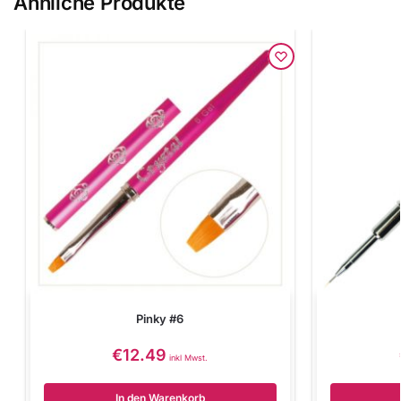
Ähnliche Produkte
Pinky #6
€
12.49
inkl Mwst.
In den Warenkorb