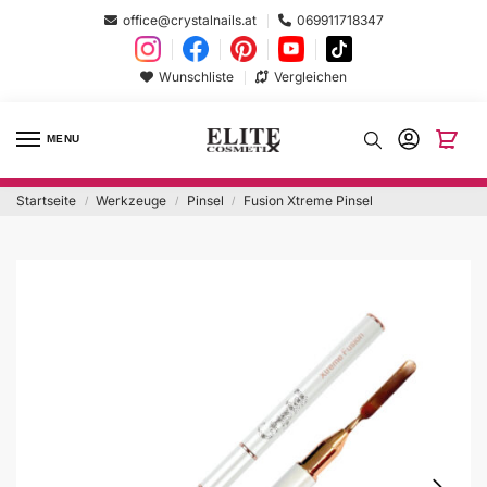
office@crystalnails.at
069911718347
Wunschliste
Vergleichen
MENU
Startseite
Werkzeuge
Pinsel
Fusion Xtreme Pinsel
/
/
/