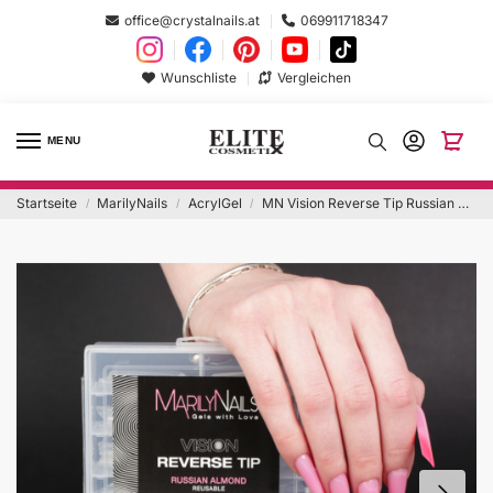
office@crystalnails.at
069911718347
Wunschliste
Vergleichen
MENU
Startseite
MarilyNails
AcrylGel
MN Vision Reverse Tip Russian Almond 120PCS
/
/
/