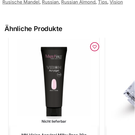
Rusische Mandel
,
Russian
,
Russian Almond
,
Tips
,
Vision
Ähnliche Produkte
Nicht lieferbar
MN Vision Acrylgel Milky Rose 30g