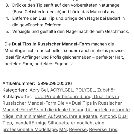
Drücke den Tip sanft auf den vorbereiteten Naturnagel
(Base Gel ist erforderlich)und härte das Material aus.
Entferne den Dual Tip und bringe den Nagel bei Bedarf in
die gewünschte Feinform.
Versiegle und gestalte den Nagel nach deinem Geschmack.
Die
Dual Tips in Russischer Mandel-Form
machen die
Modellage nicht nur schneller, sondern auch mühelos präzise.
Ideal für Anfänger und Profis gleichermaßen – perfekter Halt,
perfekte Form, perfektes Ergebnis!
Artikelnummer:
5999098005316
Kategorien:
AcrylGel
,
ACRYLGEL, POLYGEL
,
Zubehör
Schlagwörter:
### Produktbeschreibung: Dual Tips in
Russischer Mandel-Form Die **Dual Tips in Russischer
Mandel-Form** sind die ideale Lösung für perfekt geformte
Nägel mit minimalem Aufwand. Ihre elegante
,
Almond
,
Dual
Tipp
,
mandelförmige Silhouette ermöglicht eine
professionelle Modellage
,
MN
,
Reverse
,
Reverse Tips
,