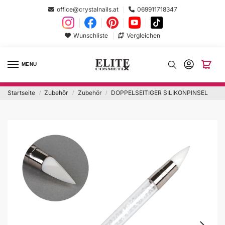
office@crystalnails.at
069911718347
Wunschliste
Vergleichen
MENU
Startseite
Zubehör
Zubehör
DOPPELSEITIGER SILIKONPINSEL
/
/
/