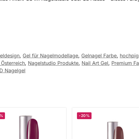
eldesign
,
Gel für Nagelmodellage
,
Gelnagel Farbe
,
hochpig
Österreich
,
Nagelstudio Produkte
,
Nail Art Gel
,
Premium Fa
D Nagelgel
0%
-20%