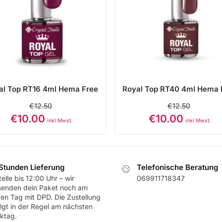
al Top RT16 4ml Hema Free
Royal Top RT40 4ml Hema 
€
12.50
€
12.50
€
10.00
€
10.00
inkl Mwst.
inkl Mwst.
Stunden Lieferung
Telefonische Beratung
elle bis 12:00 Uhr – wir
069911718347
senden dein Paket noch am
ben Tag mit DPD. Die Zustellung
olgt in der Regel am nächsten
ktag.