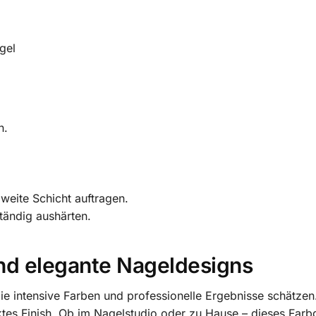
gel
n.
zweite Schicht auftragen.
tändig aushärten.
nd elegante Nageldesigns
, die intensive Farben und professionelle Ergebnisse schätze
ktes Finish. Ob im Nagelstudio oder zu Hause – dieses Farb