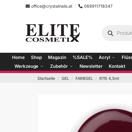
office@crystalnails.at
069911718347
Home
Shop
Magazin
%SALE%
Acryl
Flüs
Werkzeuge
Zubehör
Newsletter
Kontakt
Startseite
GEL
FARBGEL
R115 4,5ml
/
/
/