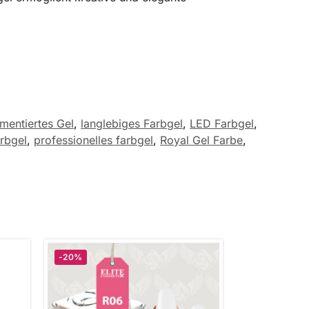
mentiertes Gel
,
langlebiges Farbgel
,
LED Farbgel
,
rbgel
,
professionelles farbgel
,
Royal Gel Farbe
,
-20%