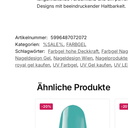
Designs mit beeindruckender Haltbarkeit.
Artikelnummer:
5996487072072
Kategorien:
%SALE%
,
FARBGEL
Schlagwörter:
Farbgel hohe Deckkraft
,
Farbgel Nag
Nageldesign Gel
,
Nageldesign Wien
,
Nagelprodukte 
royal gel kaufen
,
UV Farbgel
,
UV Gel kaufen
,
UV LE
Ähnliche Produkte
-20%
-2