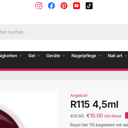
sigkeiten
Gel
Geräte
Nagelpflege
Nail art
Angebot!
R115 4,5ml
€
10.00
€
12.50
inkl Mwst.
Royal Gel 115 begeistert mit s