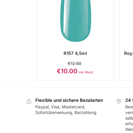
R157 4,5ml
Roy
€
12.50
€
10.00
inkl Mwst.
Flexible und sichere Bezalarten
24 
Paypal, Visa, Mastercard,
Best
Sofortüberweisung, Barzahlung
ver
sel
erf
Wer