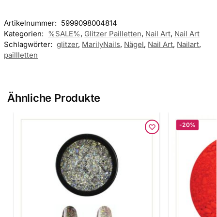
Artikelnummer:
5999098004814
Kategorien:
%SALE%
,
Glitzer Pailletten
,
Nail Art
,
Nail Art
Schlagwörter:
glitzer
,
MarilyNails
,
Nägel
,
Nail Art
,
Nailart
,
paillletten
Ähnliche Produkte
-20%