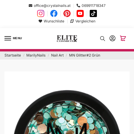
office@crystalnails.at
069911718347
Wunschliste
Vergleichen
MENU
Startseite
MarilyNails
Nail Art
MN Glitter#2 Grün
/
/
/