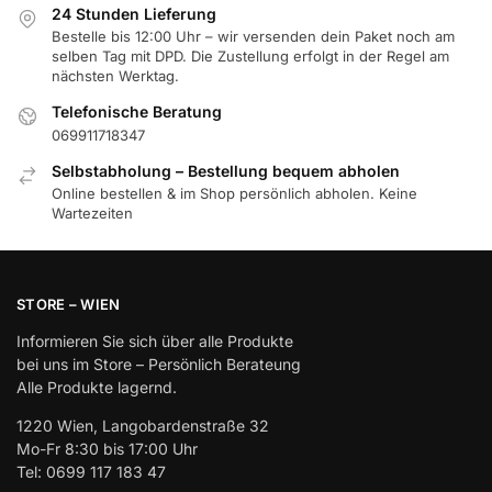
24 Stunden Lieferung
Bestelle bis 12:00 Uhr – wir versenden dein Paket noch am
selben Tag mit DPD. Die Zustellung erfolgt in der Regel am
nächsten Werktag.
Telefonische Beratung
069911718347
Selbstabholung – Bestellung bequem abholen
Online bestellen & im Shop persönlich abholen. Keine
Wartezeiten
STORE – WIEN
Informieren Sie sich über alle Produkte
bei uns im Store – Persönlich Berateung
Alle Produkte lagernd.
1220 Wien, Langobardenstraße 32
Mo-Fr 8:30 bis 17:00 Uhr
Tel: 0699 117 183 47