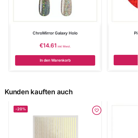
ChroMirror Galaxy Holo
P
€
14.61
inkl Mwst.
In den Warenkorb
Kunden kauften auch
-20%