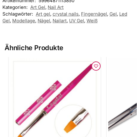
Artikelnummer:
59964871113850
Kategorien:
Art Gel
,
Nail Art
Schlagwörter:
Art gel
,
crystal nails
,
Fingernägel
,
Gel
,
Led
Gel
,
Modellage
,
Nägel
,
Nailart
,
UV Gel
,
Weiß
Ähnliche Produkte