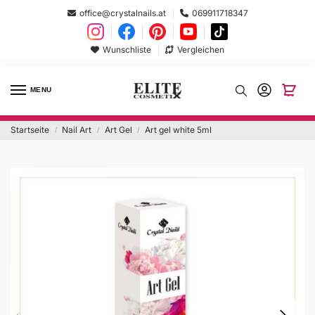
office@crystalnails.at
069911718347
Wunschliste
Vergleichen
MENU
Startseite
Nail Art
Art Gel
Art gel white 5ml
/
/
/