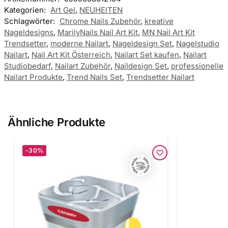
Kategorien:
Art Gel
,
NEUHEITEN
Schlagwörter:
Chrome Nails Zubehör
,
kreative
Nageldesigns
,
MarilyNails Nail Art Kit
,
MN Nail Art Kit
Trendsetter
,
moderne Nailart
,
Nageldesign Set
,
Nagelstudio
Nailart
,
Nail Art Kit Österreich
,
Nailart Set kaufen
,
Nailart
Studiobedarf
,
Nailart Zubehör
,
Naildesign Set
,
professionelle
Nailart Produkte
,
Trend Nails Set
,
Trendsetter Nailart
Ähnliche Produkte
-30%