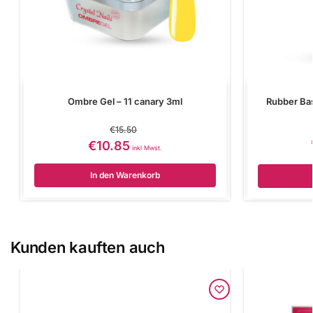
Ombre Gel – 11 canary 3ml
Rubber Ba
€
15.50
€
10.85
inkl Mwst.
In den Warenkorb
Kunden kauften auch