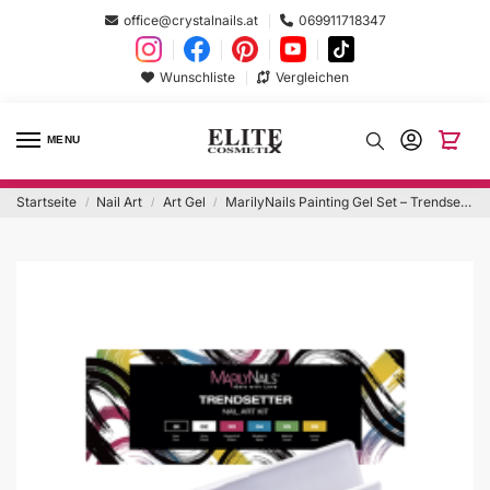
office@crystalnails.at
069911718347
Wunschliste
Vergleichen
MENU
Startseite
Nail Art
Art Gel
MarilyNails Painting Gel Set – Trendsetter
/
/
/