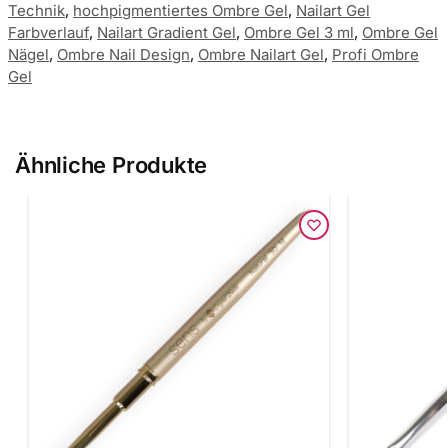
Technik
,
hochpigmentiertes Ombre Gel
,
Nailart Gel
Farbverlauf
,
Nailart Gradient Gel
,
Ombre Gel 3 ml
,
Ombre Gel
Nägel
,
Ombre Nail Design
,
Ombre Nailart Gel
,
Profi Ombre
Gel
Ähnliche Produkte