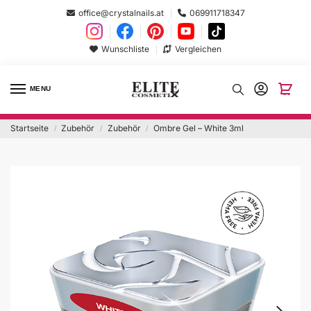
office@crystalnails.at
069911718347
Wunschliste
Vergleichen
MENU
Startseite
Zubehör
Zubehör
Ombre Gel – White 3ml
/
/
/