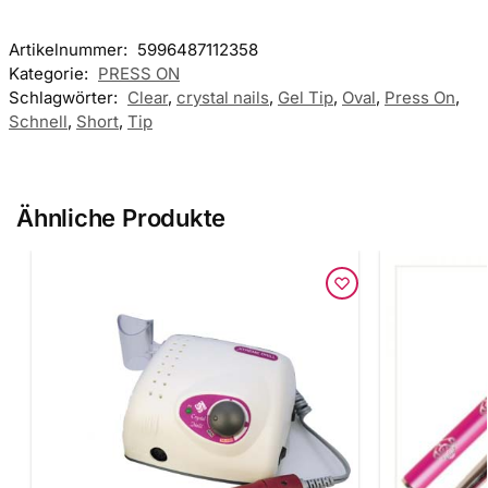
Artikelnummer:
5996487112358
Kategorie:
PRESS ON
Schlagwörter:
Clear
,
crystal nails
,
Gel Tip
,
Oval
,
Press On
,
Schnell
,
Short
,
Tip
Ähnliche Produkte