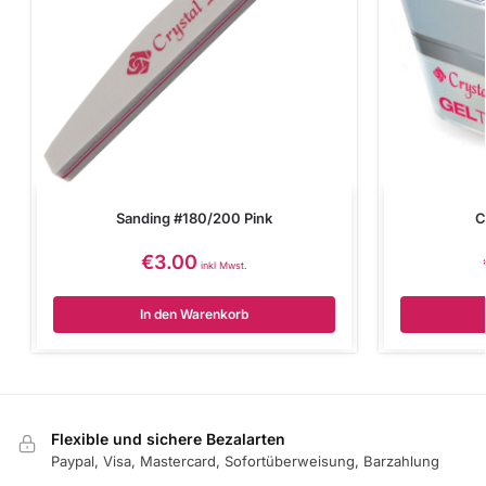
Sanding #180/200 Pink
C
€
3.00
inkl Mwst.
In den Warenkorb
Flexible und sichere Bezalarten
Paypal, Visa, Mastercard, Sofortüberweisung, Barzahlung