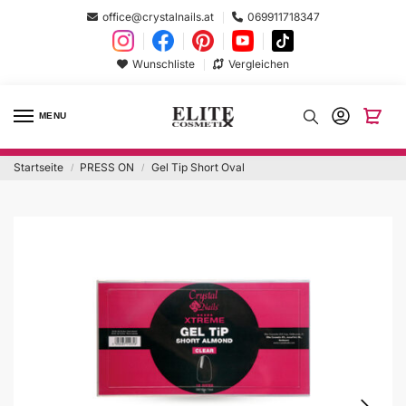
office@crystalnails.at
069911718347
Wunschliste
Vergleichen
MENU
Startseite
PRESS ON
Gel Tip Short Oval
/
/