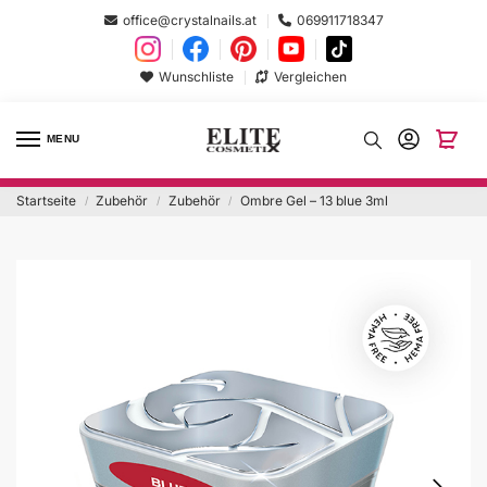
office@crystalnails.at
069911718347
Wunschliste
Vergleichen
MENU
Startseite
Zubehör
Zubehör
Ombre Gel – 13 blue 3ml
/
/
/