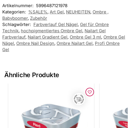
Artikelnummer:
5996487121978
Kategorien:
%SALE%
,
Art Gel
,
NEUHEITEN
,
Ombre ,
Babyboomer
,
Zubehör
Schlagwörter:
Farbverlauf Gel Nägel
,
Gel für Ombre
Technik
,
hochpigmentiertes Ombre Gel
,
Nailart Gel
Farbverlauf
,
Nailart Gradient Gel
,
Ombre Gel 3 ml
,
Ombre Gel
Nägel
,
Ombre Nail Design
,
Ombre Nailart Gel
,
Profi Ombre
Gel
Ähnliche Produkte