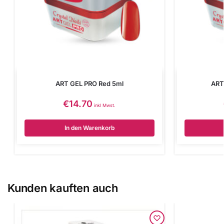
ART GEL PRO Red 5ml
ART
€
14.70
inkl Mwst.
In den Warenkorb
Kunden kauften auch