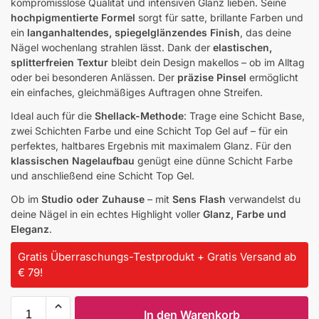
kompromisslose Qualität und intensiven Glanz lieben. Seine
hochpigmentierte Formel
sorgt für satte, brillante Farben und
ein
langanhaltendes, spiegelglänzendes Finish
, das deine
Nägel wochenlang strahlen lässt. Dank der
elastischen,
splitterfreien Textur
bleibt dein Design makellos – ob im Alltag
oder bei besonderen Anlässen. Der
präzise Pinsel
ermöglicht
ein einfaches, gleichmäßiges Auftragen ohne Streifen.
Ideal auch für die
Shellack-Methode
: Trage eine Schicht Base,
zwei Schichten Farbe und eine Schicht Top Gel auf – für ein
perfektes, haltbares Ergebnis mit maximalem Glanz. Für den
klassischen Nagelaufbau
genügt eine dünne Schicht Farbe
und anschließend eine Schicht Top Gel.
Ob im
Studio oder Zuhause
– mit
Sens Flash
verwandelst du
deine Nägel in ein echtes Highlight voller
Glanz, Farbe und
Eleganz
.
Gratis Überraschungs-Testprodukt + Gratis Versand ab
€ 79!
In den Warenkorb