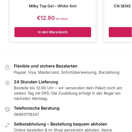
Milky Top Gel – White 4ml
CN SENS B
€
12.80
inkl Mwst.
In den Warenkorb
Flexible und sichere Bezalarten
Paypal, Visa, Mastercard, Sofortüberweisung, Barzahlung
24 Stunden Lieferung
Bestelle bis 12:00 Uhr – wir versenden dein Paket noch am
selben Tag mit DPD. Die Zustellung erfolgt in der Regel am
nächsten Werktag.
Telefonische Beratung
069911718347
Selbstabholung – Bestellung bequem abholen
Online bestellen & im Shop persönlich abholen. Keine