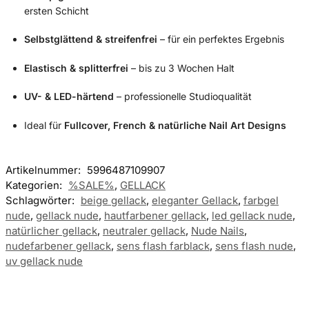
ersten Schicht
Selbstglättend & streifenfrei
– für ein perfektes Ergebnis
Elastisch & splitterfrei
– bis zu 3 Wochen Halt
UV- & LED-härtend
– professionelle Studioqualität
Ideal für
Fullcover, French & natürliche Nail Art Designs
Artikelnummer:
5996487109907
Kategorien:
%SALE%
,
GELLACK
Schlagwörter:
beige gellack
,
eleganter Gellack
,
farbgel
nude
,
gellack nude
,
hautfarbener gellack
,
led gellack nude
,
natürlicher gellack
,
neutraler gellack
,
Nude Nails
,
nudefarbener gellack
,
sens flash farblack
,
sens flash nude
,
uv gellack nude