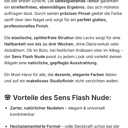
bei der ersten Schicht. Die
selbstglättende Textur
garantiert
ein
streifenfreies, ebenmäßiges Ergebnis
, das sich mühelos
auftragen lässt. Durch seinen
präzisen Pinsel
gleitet die Farbe
sanft über den Nagel und sorgt für ein
perfekt glattes,
professionelles Finish
.
Die
elastische, splitterfreie Struktur
des Lacks sorgt für eine
Haltbarkeit von bis zu drei Wochen
, ohne Glanzverlust oder
Abblättern. Ob im Büro, bei festlichen Anlässen oder im Alltag –
der
Sens Flash Nude
passt zu jedem Look und verleiht deinen
Nägeln eine
natürliche, gepflegte Ausstrahlung
.
Ein Must-Have für alle, die
dezente, elegante Farben
lieben
und auf ein
makelloses Studiofinish
nicht verzichten wollen.
🌸
Vorteile des Sens Flash Nude:
Zarter, natürlicher Nudeton
– elegant & universell
kombinierbar
Hochpigmentierte Formel
– volle Deckkraft schon bei der