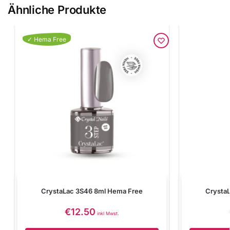
Ähnliche Produkte
✓ Hema Free
CrystaLac 3S46 8ml Hema Free
Crysta
€
12.50
inkl Mwst.