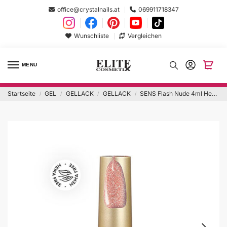
office@crystalnails.at
069911718347
Wunschliste
Vergleichen
MENU
Startseite
GEL
GELLACK
GELLACK
SENS Flash Nude 4ml Hema Free
/
/
/
/