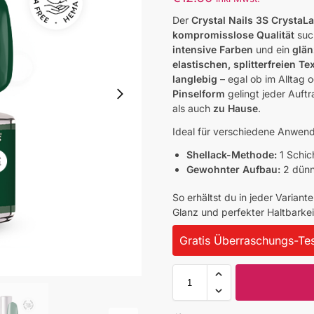
Der
Crystal Nails 3S CrystaL
kompromisslose Qualität
suc
intensive Farben
und ein
glän
elastischen, splitterfreien Te
langlebig
– egal ob im Alltag 
Pinselform
gelingt jeder Auft
als auch
zu Hause
.
Ideal für verschiedene Anwe
Shellack-Methode:
1 Schic
Gewohnter Aufbau:
2 dünn
So erhältst du in jeder Variant
Glanz und perfekter Haltbarkeit
Gratis Überraschungs-Tes