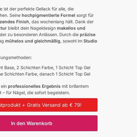
ac
ist der perfekte Gellack für alle, die
hen. Seine
hochpigmentierte Formel
sorgt für
zendes Finish
, das wochenlang hält. Dank der
xtur
bleibt dein Nageldesign
makellos und
oder zu besonderen Anlässen. Durch die
präzise
rag
mühelos und gleichmäßig
, sowohl im
Studio
ndungsmethoden:
ht Base, 2 Schichten Farbe, 1 Schicht Top Gel
e Schichten Farbe, danach 1 Schicht Top Gel
e ein
professionelles Ergebnis
mit brillantem
 – für Nägel, die sofort begeistern.
tprodukt + Gratis Versand ab € 79!
In den Warenkorb