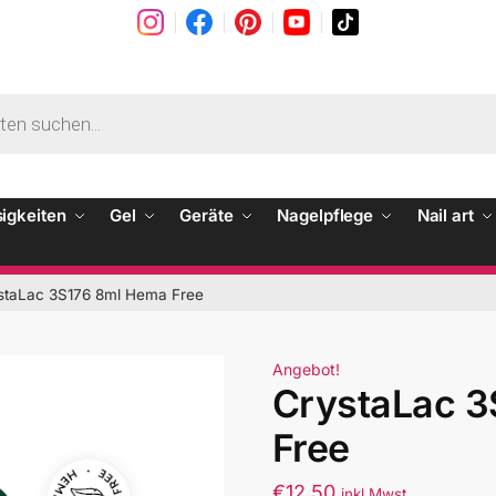
sigkeiten
Gel
Geräte
Nagelpflege
Nail art
staLac 3S176 8ml Hema Free
Angebot!
CrystaLac 
Free
€
12.50
inkl Mwst.