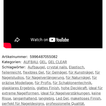
Artikelnummer:
5996487055082
Kategorien:
AUFBAU
,
GEL
,
GEL CLEAR
Schlagwörter:
Aufbaugel
,
crystal nails
,
Elastisch
,
feilenleicht
,
flexibles Gel
,
für Gelnägel
,
für Kunstnägel
,
für
Nagelstudios
,
für Nagelverlängerung
,
für Naturnägel
,
für
präzise Modellage
,
für Profis
,
für Schablonentechnik
,
glasklares Ergebnis
,
glattes Finish
,
hohe Deckkraft
,
ideal für
extreme Nagelformen
,
ideal für Nagelverstärkungen
,
keine
Risse
,
langanhaltend
,
langlebig
,
Led Gel
,
makelloses Finish
,
perfekt für Nageldesigns
,
professionelle Qualität
,