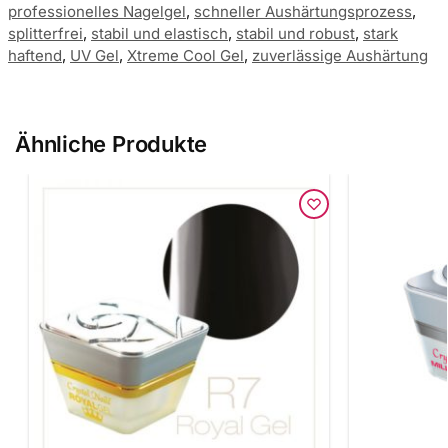
professionelles Nagelgel
,
schneller Aushärtungsprozess
,
splitterfrei
,
stabil und elastisch
,
stabil und robust
,
stark
haftend
,
UV Gel
,
Xtreme Cool Gel
,
zuverlässige Aushärtung
Ähnliche Produkte