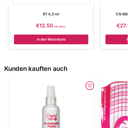
R7 4,5 ml
CN Mill
€
12.50
€
27
inkl Mwst.
In den Warenkorb
Kunden kauften auch