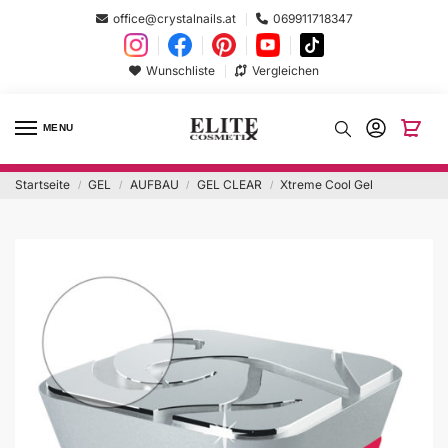
office@crystalnails.at
069911718347
Wunschliste
Vergleichen
MENU
Startseite
GEL
AUFBAU
GEL CLEAR
Xtreme Cool Gel
/
/
/
/