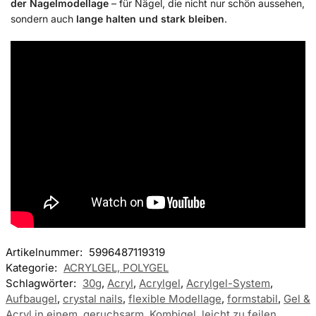
der Nagelmodellage
– für Nägel, die nicht nur schön aussehen,
sondern auch
lange halten und stark bleiben
.
Artikelnummer:
5996487119319
Kategorie:
ACRYLGEL, POLYGEL
Schlagwörter:
30g
,
Acryl
,
Acrylgel
,
Acrylgel-System
,
Aufbaugel
,
crystal nails
,
flexible Modellage
,
formstabil
,
Gel &
Acryl in einem
,
geruchsarm
,
Kombigel
,
leicht zu feilen
,