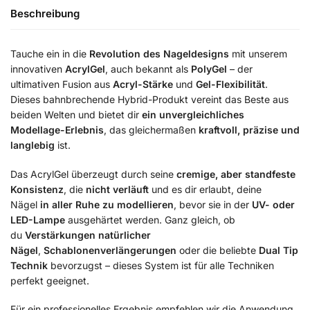
Beschreibung
Tauche ein in die
Revolution des Nageldesigns
mit unserem
innovativen
AcrylGel
, auch bekannt als
PolyGel
– der
ultimativen Fusion aus
Acryl-Stärke
und
Gel-Flexibilität
.
Dieses bahnbrechende Hybrid-Produkt vereint das Beste aus
beiden Welten und bietet dir
ein unvergleichliches
Modellage-Erlebnis
, das gleichermaßen
kraftvoll, präzise und
langlebig
ist.
Das AcrylGel überzeugt durch seine
cremige, aber standfeste
Konsistenz
, die
nicht verläuft
und es dir erlaubt, deine
Nägel
in aller Ruhe zu modellieren
, bevor sie in der
UV- oder
LED-Lampe
ausgehärtet werden. Ganz gleich, ob
du
Verstärkungen natürlicher
Nägel
,
Schablonenverlängerungen
oder die beliebte
Dual Tip
Technik
bevorzugst – dieses System ist für alle Techniken
perfekt geeignet.
Für ein professionelles Ergebnis empfehlen wir die Anwendung