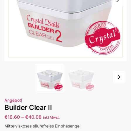
Angebot!
Builder Clear II
€
18.60
–
€
40.08
inkl Mwst.
Mittelviskoses säurefreies Einphasengel