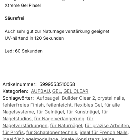
Xtreme Gel Pinsel
Säurefrei
.
Auch sehr gut zur Naturnagelverstärkung geeignet.
UV-härtend in 120 Sekunden
Led: 60 Sekunden
Artikelnummer:
5999553510058
Kategorien:
AUFBAU
,
GEL
,
GEL CLEAR
Schlagwörter:
Aufbaugel
,
Builder Clear 2
,
crystal nails
,
fehlerfreies Finish
,
feilenleicht
,
flexibles Gel
,
für alle
Nagelsysteme
,
für Gelnägel
,
für Kunstnägel
,
für
Nagelstudios
,
für Nagelverlängerung
,
für
Nagelverstärkungen
,
für Naturnägel
,
für präzise Arbeiten
,
für Profis
,
für Schablonentechnik
,
ideal für French Nails
,
ideal für Nagelmodellage
,
ideale Konsistenz
,
keine