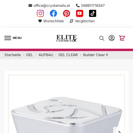
office@crystalnails.at
069911718347
Wunschliste
Vergleichen
MENU
Startseite
GEL
AUFBAU
GEL CLEAR
Builder Clear II
/
/
/
/