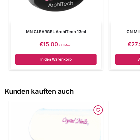
MN CLEARGEL ArchiTech 13ml
CN Mill
€
15.00
€
27
inkl Mwst.
In den Warenkorb
Kunden kauften auch