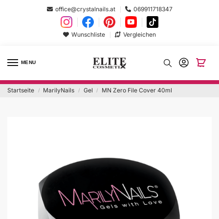
office@crystalnails.at
069911718347
Wunschliste
Vergleichen
MENU
Startseite
MarilyNails
Gel
MN Zero File Cover 40ml
/
/
/