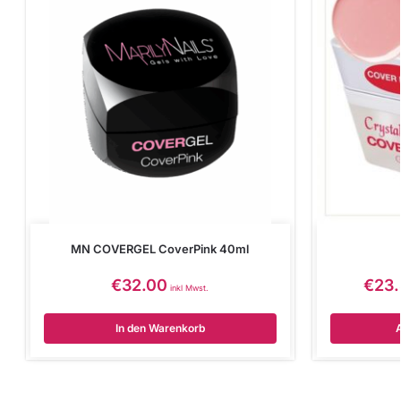
MN COVERGEL CoverPink 40ml
€
32.00
€
23
inkl Mwst.
In den Warenkorb