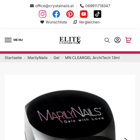
office@crystalnails.at
069911718347
Wunschliste
Vergleichen
MENU
Startseite
MarilyNails
Gel
MN CLEARGEL ArchiTech 13ml
/
/
/