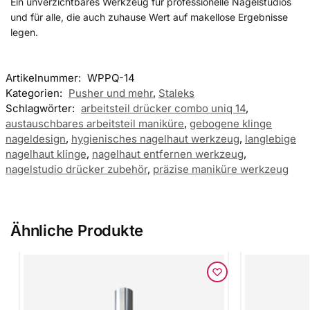
Ein unverzichtbares Werkzeug für professionelle Nagelstudios
und für alle, die auch zuhause Wert auf makellose Ergebnisse
legen.
Artikelnummer:
WPPQ-14
Kategorien:
Pusher und mehr
,
Staleks
Schlagwörter:
arbeitsteil drücker combo uniq 14
,
austauschbares arbeitsteil maniküre
,
gebogene klinge
nageldesign
,
hygienisches nagelhaut werkzeug
,
langlebige
nagelhaut klinge
,
nagelhaut entfernen werkzeug
,
nagelstudio drücker zubehör
,
präzise maniküre werkzeug
Ähnliche Produkte