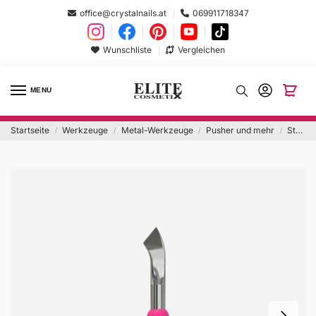
office@crystalnails.at
069911718347
Wunschliste
Vergleichen
MENU
Startseite
Werkzeuge
Metal-Werkzeuge
Pusher und mehr
Staleks Combo Bend Blade WPPQ-14 gebogene Klinge
/
/
/
/