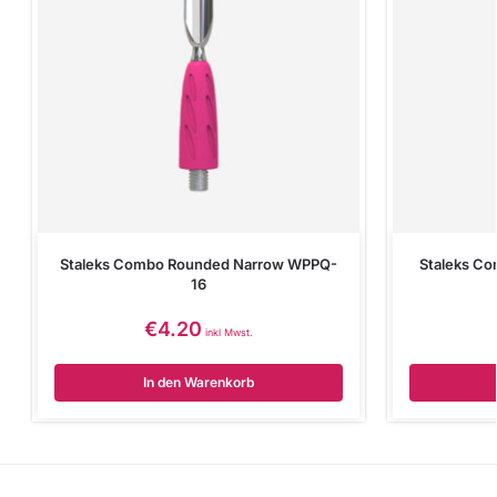
Staleks Combo Rounded Narrow WPPQ-
Staleks Co
16
€
4.20
inkl Mwst.
In den Warenkorb