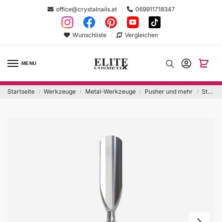
office@crystalnails.at
069911718347
Wunschliste
Vergleichen
MENU
Startseite
Werkzeuge
Metal-Werkzeuge
Pusher und mehr
Staleks Combo Bent Blade WPPQ-17
/
/
/
/