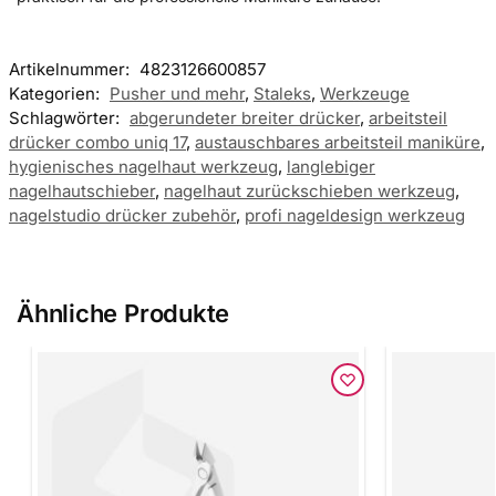
Artikelnummer:
4823126600857
Kategorien:
Pusher und mehr
,
Staleks
,
Werkzeuge
Schlagwörter:
abgerundeter breiter drücker
,
arbeitsteil
drücker combo uniq 17
,
austauschbares arbeitsteil maniküre
,
hygienisches nagelhaut werkzeug
,
langlebiger
nagelhautschieber
,
nagelhaut zurückschieben werkzeug
,
nagelstudio drücker zubehör
,
profi nageldesign werkzeug
Ähnliche Produkte