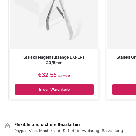
Staleks Nagelhautzange EXPERT
Staleks G
20/8mm
€
32.55
inkl Mwst.
In den Warenkorb
Flexible und sichere Bezalarten
Paypal, Visa, Mastercard, Sofortüberweisung, Barzahlung