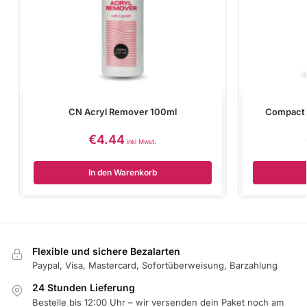
CN Acryl Remover 100ml
Compact 
€
4.44
inkl Mwst.
In den Warenkorb
Flexible und sichere Bezalarten
Paypal, Visa, Mastercard, Sofortüberweisung, Barzahlung
24 Stunden Lieferung
Bestelle bis 12:00 Uhr – wir versenden dein Paket noch am