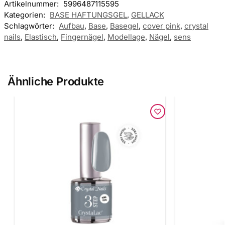
Artikelnummer:
5996487115595
Kategorien:
BASE HAFTUNGSGEL
,
GELLACK
Schlagwörter:
Aufbau
,
Base
,
Basegel
,
cover pink
,
crystal
nails
,
Elastisch
,
Fingernägel
,
Modellage
,
Nägel
,
sens
Ähnliche Produkte