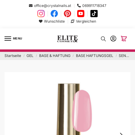
office@crystalnails.at
069911718347
Wunschliste
Vergleichen
MENU
Startseite
GEL
BASE & HAFTUNG
BASE HAFTUNGSGEL
SENS BASE Cover Pink 10ml
/
/
/
/