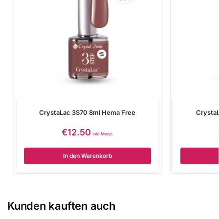
CrystaLac 3S70 8ml Hema Free
Crysta
€
12.50
inkl Mwst.
In den Warenkorb
Kunden kauften auch