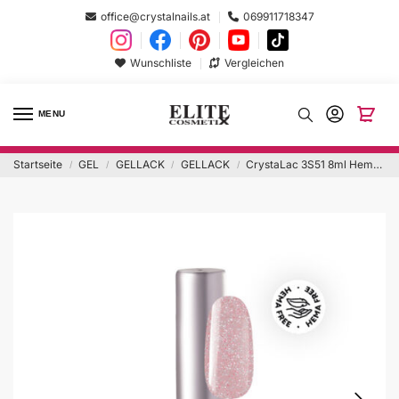
office@crystalnails.at
069911718347
Wunschliste
Vergleichen
MENU
Startseite
GEL
GELLACK
GELLACK
CrystaLac 3S51 8ml Hema Free
/
/
/
/