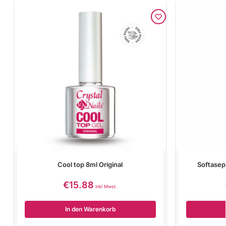
Cool top 8ml Original
Softasep
€
15.88
inkl Mwst.
In den Warenkorb