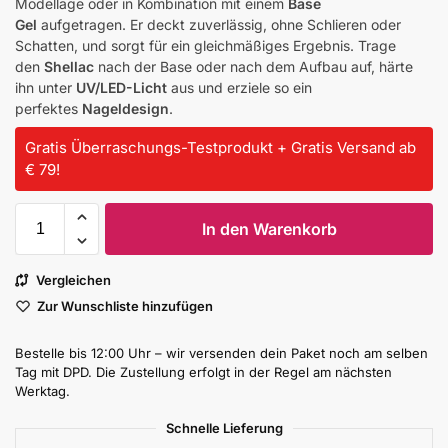
Modellage oder in Kombination mit einem
Base
Gel
aufgetragen. Er deckt zuverlässig, ohne Schlieren oder
Schatten, und sorgt für ein gleichmäßiges Ergebnis. Trage
den
Shellac
nach der Base oder nach dem Aufbau auf, härte
ihn unter
UV/LED-Licht
aus und erziele so ein
perfektes
Nageldesign
.
Gratis Überraschungs-Testprodukt + Gratis Versand ab
€ 79!
In den Warenkorb
Vergleichen
Zur Wunschliste hinzufügen
Bestelle bis 12:00 Uhr – wir versenden dein Paket noch am selben
Tag mit DPD. Die Zustellung erfolgt in der Regel am nächsten
Werktag.
Schnelle Lieferung