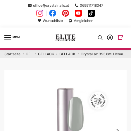
office@crystalnails.at
069911718347
Wunschliste
Vergleichen
MENU
Startseite
GEL
GELLACK
GELLACK
CrystaLac 3S3 8ml Hema Free
/
/
/
/