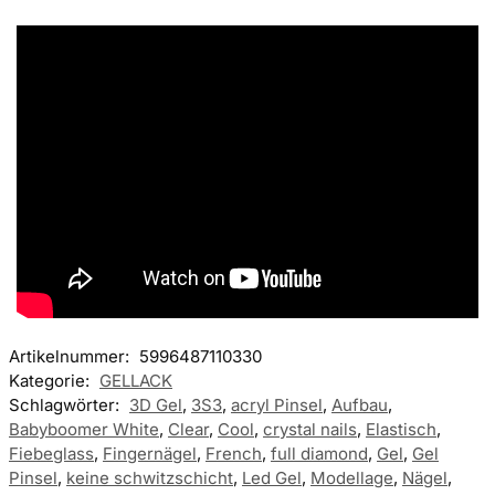
Artikelnummer:
5996487110330
Kategorie:
GELLACK
Schlagwörter:
3D Gel
,
3S3
,
acryl Pinsel
,
Aufbau
,
Babyboomer White
,
Clear
,
Cool
,
crystal nails
,
Elastisch
,
Fiebeglass
,
Fingernägel
,
French
,
full diamond
,
Gel
,
Gel
Pinsel
,
keine schwitzschicht
,
Led Gel
,
Modellage
,
Nägel
,