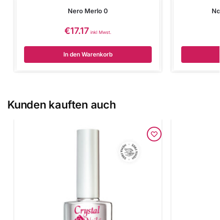
Nero Merlo 0
No
€
17.17
inkl Mwst.
In den Warenkorb
Kunden kauften auch