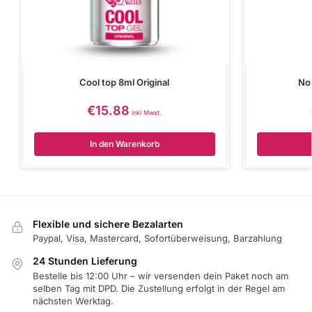
Cool top 8ml Original
No
€
15.88
inkl Mwst.
In den Warenkorb
Flexible und sichere Bezalarten
Paypal, Visa, Mastercard, Sofortüberweisung, Barzahlung
24 Stunden Lieferung
Bestelle bis 12:00 Uhr – wir versenden dein Paket noch am
selben Tag mit DPD. Die Zustellung erfolgt in der Regel am
nächsten Werktag.