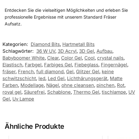
Entdecken Sie die vielseitigen Möglichkeiten und erleben Sie
professionelle Ergebnisse mit unserem Standard Fräser
Aufsatz.
Kategorien:
Diamond Bits
,
Hartmetall Bits
Schlagwörter:
36 W UV
,
3D Acryl
,
3D Gel
,
Aufbau
,
Babyboomer White
,
Clear
,
Color Gel
,
Cool
,
crystal nails
,
Elastisch
,
Farbgel
,
Farbiges Gel
,
Fiebeglass
,
Fingernägel
,
fräser
,
French
,
full diamond
,
Gel
,
Glitzer Gel
,
keine
schwitzschicht
,
led
,
Led Gel
,
Lichthärungsgerät
,
Matte
Farben
,
Modellage
,
Nägel
,
ohne cleansen
,
pinchen
,
Rot
,
royal gel
,
Säurefrei
,
Schablone
,
Thermo Gel
,
tischlampe
,
UV
Gel
,
Uv Lampe
Ähnliche Produkte