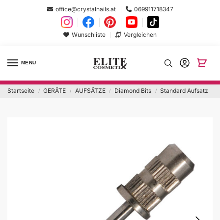
office@crystalnails.at
069911718347
Wunschliste
Vergleichen
MENU
Startseite
GERÄTE
AUFSÄTZE
Diamond Bits
Standard Aufsatz
/
/
/
/