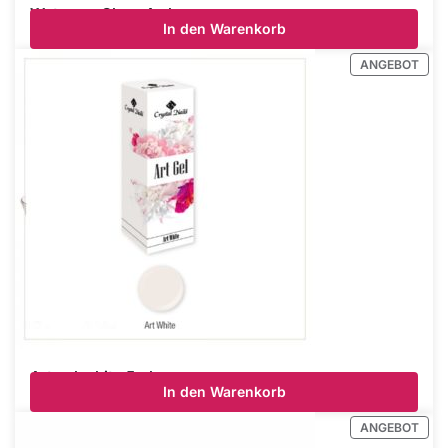
Waterpro Clear 4ml
In den Warenkorb
€
14.29
inkl Mwst.
ANGEBOT
Art gel white 5ml
In den Warenkorb
€
14.70
inkl Mwst.
ANGEBOT