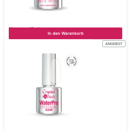
Mattever 13ml
In den Warenkorb
€
20.40
inkl Mwst.
ANGEBOT