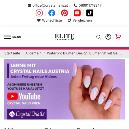
office@crystalnails.at
069911718347
Wunschliste
Vergleichen
MENU
Startseite
Allgemein
Waterpro Blumen Design, Blumen 🌺 mit Gel malen
/
/