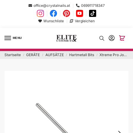
office@crystalnails.at
069911718347
Wunschliste
Vergleichen
MENU
Startseite
GERÄTE
AUFSÄTZE
Hartmetall Bits
Xtreme Pro Joker
/
/
/
/