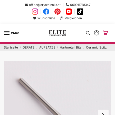
office@crystalnails.at
069911718347
Wunschliste
Vergleichen
MENU
Startseite
GERÄTE
AUFSÄTZE
Hartmetall Bits
Ceramic Spitz
/
/
/
/