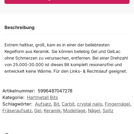
Beschreibung
Extrem haltbar, groß, kam es in einer der beliebtesten
Kegelform aus Keramik. Sie können beliebig Gel und GelLac
ohne Schmerzen zu verursachen, entfernen. Bei einer Drehzahl
von 25.000-30.000 ist dieses Bit komplett resonanzfrei und
entwickelt keine Wärme. Für den Links- & Rechtslauf geeignet.
Artikelnummer:
5996487047278
Kategorie:
Hartmetall Bits
Schlagwörter:
Aufsatz
,
Bit
,
Carbit
,
crystal nails
,
Fingernägel
,
Fräseraufsatz
,
Gel
,
Keramik
,
Modellage
,
Nägel
,
Spitz