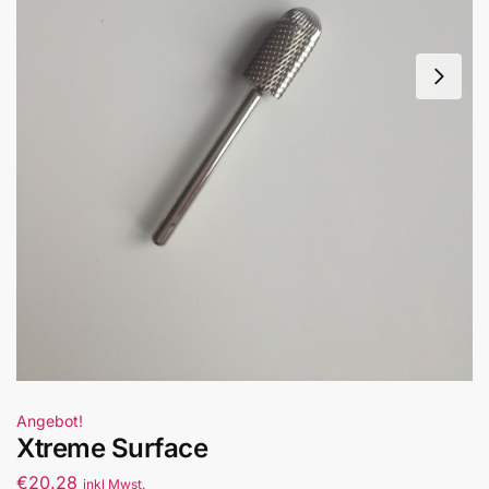
Angebot!
Xtreme Surface
€
20.28
inkl Mwst.