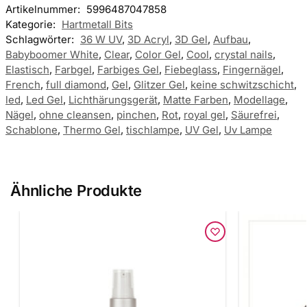
Artikelnummer:
5996487047858
Kategorie:
Hartmetall Bits
Schlagwörter:
36 W UV
,
3D Acryl
,
3D Gel
,
Aufbau
,
Babyboomer White
,
Clear
,
Color Gel
,
Cool
,
crystal nails
,
Elastisch
,
Farbgel
,
Farbiges Gel
,
Fiebeglass
,
Fingernägel
,
French
,
full diamond
,
Gel
,
Glitzer Gel
,
keine schwitzschicht
,
led
,
Led Gel
,
Lichthärungsgerät
,
Matte Farben
,
Modellage
,
Nägel
,
ohne cleansen
,
pinchen
,
Rot
,
royal gel
,
Säurefrei
,
Schablone
,
Thermo Gel
,
tischlampe
,
UV Gel
,
Uv Lampe
Ähnliche Produkte