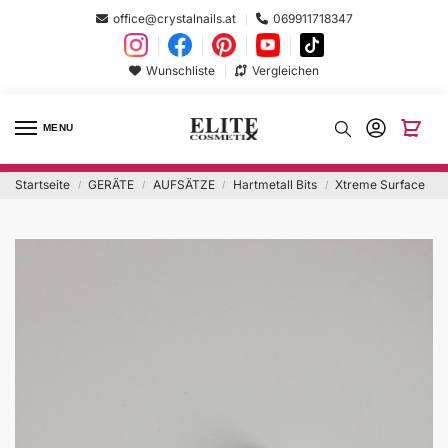
office@crystalnails.at
069911718347
Wunschliste
Vergleichen
MENU
Startseite
GERÄTE
AUFSÄTZE
Hartmetall Bits
Xtreme Surface
/
/
/
/