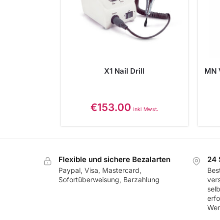
X1 Nail Drill
MN 
€
153.00
inkl Mwst.
Flexible und sichere Bezalarten
24 
Paypal, Visa, Mastercard,
Best
Sofortüberweisung, Barzahlung
ver
sel
erf
Wer