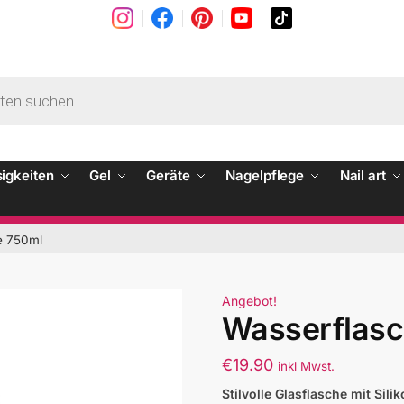
sigkeiten
Gel
Geräte
Nagelpflege
Nail art
e 750ml
Angebot!
Wasserflas
€
19.90
inkl Mwst.
Stilvolle Glasflasche mit Si