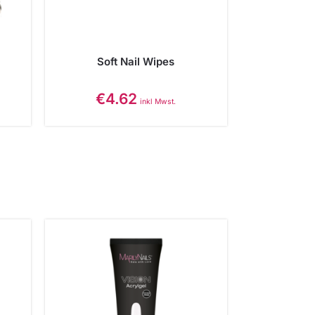
Soft Nail Wipes
€
4.62
inkl Mwst.