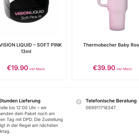
VISION LIQUID – SOFT PINK
Thermobecher Baby Ro
13ml
€
19.90
€
39.90
inkl Mwst.
inkl Mwst.
Stunden Lieferung
Telefonische Beratung
elle bis 12:00 Uhr – wir
069911718347
senden dein Paket noch am
ben Tag mit DPD. Die Zustellung
olgt in der Regel am nächsten
ktag.