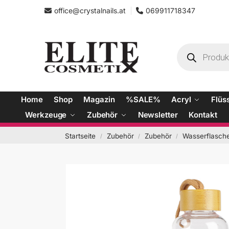
office@crystalnails.at
069911718347
Home
Shop
Magazin
%SALE%
Acryl
Flüs
Werkzeuge
Zubehör
Newsletter
Kontakt
Startseite
Zubehör
Zubehör
Wasserflasch
/
/
/