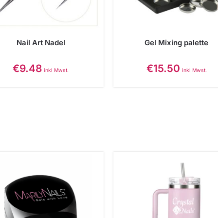
Nail Art Nadel
Gel Mixing palette
€
9.48
€
15.50
inkl Mwst.
inkl Mwst.