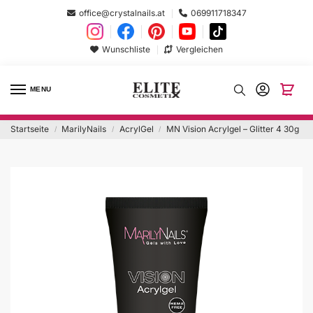
office@crystalnails.at
069911718347
Wunschliste
Vergleichen
MENU
Startseite
MarilyNails
AcrylGel
MN Vision Acrylgel – Glitter 4 30g
/
/
/