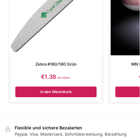
Zebra #180/180 Grün
MN 
€
1.38
inkl Mwst.
In den Warenkorb
Flexible und sichere Bezalarten
Paypal, Visa, Mastercard, Sofortüberweisung, Barzahlung