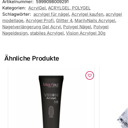
Artikelnummer:
5999098009291
Kategorien:
AcrylGel
,
ACRYLGEL, POLYGEL
Schlagwörter:
acrylgel für nägel
,
Acrylgel kaufen
,
acrylgel
modellage
,
Acrylgel Profi
,
Glitter 4
,
MarilyNails Acrylgel
,
Nagelverlängerung Gel Acryl
,
Polygel Nägel
,
Polygel
Nageldesign
,
stabiles Acrylgel
,
Vision Acrylgel 30g
Ähnliche Produkte