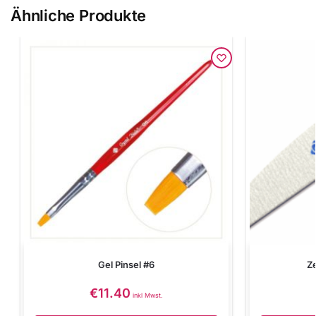
Ähnliche Produkte
Gel Pinsel #6
Z
€
11.40
inkl Mwst.