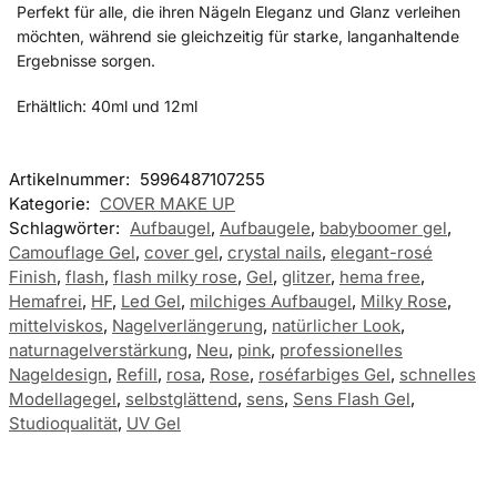
Perfekt für alle, die ihren Nägeln Eleganz und Glanz verleihen
möchten, während sie gleichzeitig für starke, langanhaltende
Ergebnisse sorgen.
Erhältlich: 40ml und 12ml
Artikelnummer:
5996487107255
Kategorie:
COVER MAKE UP
Schlagwörter:
Aufbaugel
,
Aufbaugele
,
babyboomer gel
,
Camouflage Gel
,
cover gel
,
crystal nails
,
elegant-rosé
Finish
,
flash
,
flash milky rose
,
Gel
,
glitzer
,
hema free
,
Hemafrei
,
HF
,
Led Gel
,
milchiges Aufbaugel
,
Milky Rose
,
mittelviskos
,
Nagelverlängerung
,
natürlicher Look
,
naturnagelverstärkung
,
Neu
,
pink
,
professionelles
Nageldesign
,
Refill
,
rosa
,
Rose
,
roséfarbiges Gel
,
schnelles
Modellagegel
,
selbstglättend
,
sens
,
Sens Flash Gel
,
Studioqualität
,
UV Gel