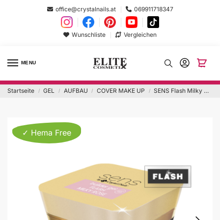
office@crystalnails.at
069911718347
Wunschliste
Vergleichen
MENU
Startseite
GEL
AUFBAU
COVER MAKE UP
SENS Flash Milky Rose Builder Gel
/
/
/
/
✓ Hema Free