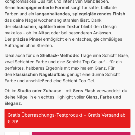
kompromisslose Qualität und intensiven Glanz lieben.
Seine
hochpigmentierte Formel
sorgt für satte, brillante
Farben und ein
langanhaltendes, spiegelglänzendes Finish
,
das deine Nägel wochenlang strahlen lässt. Dank
der
elastischen, splitterfreien Textur
bleibt dein Design
makellos – ob im Alltag oder bei besonderen Anlässen.
Der
präzise Pinsel
ermöglicht ein einfaches, gleichmäßiges
Auftragen ohne Streifen.
Ideal auch für die
Shellack-Methode
: Trage eine Schicht Base,
zwei Schichten Farbe und eine Schicht Top Gel auf – für ein
perfektes, haltbares Ergebnis mit maximalem Glanz. Für
den
klassischen Nagelaufbau
genügt eine dünne Schicht
Farbe und anschließend eine Schicht Top Gel.
Ob im
Studio oder Zuhause
– mit
Sens Flash
verwandelst du
deine Nägel in ein echtes Highlight voller
Glanz, Farbe und
Eleganz
.
Gratis Überraschungs-Testprodukt + Gratis Versand ab
€ 79!