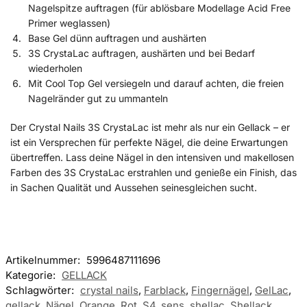
Nagelspitze auftragen (für ablösbare Modellage Acid Free
Primer weglassen)
Base Gel dünn auftragen und aushärten
3S CrystaLac auftragen, aushärten und bei Bedarf
wiederholen
Mit Cool Top Gel versiegeln und darauf achten, die freien
Nagelränder gut zu ummanteln
Der Crystal Nails 3S CrystaLac ist mehr als nur ein Gellack – er
ist ein Versprechen für perfekte Nägel, die deine Erwartungen
übertreffen. Lass deine Nägel in den intensiven und makellosen
Farben des 3S CrystaLac erstrahlen und genieße ein Finish, das
in Sachen Qualität und Aussehen seinesgleichen sucht.
Artikelnummer:
5996487111696
Kategorie:
GELLACK
Schlagwörter:
crystal nails
,
Farblack
,
Fingernägel
,
GelLac
,
gellack
,
Nägel
,
Orange
,
Rot
,
S4
,
sens
,
shellac
,
Shellack