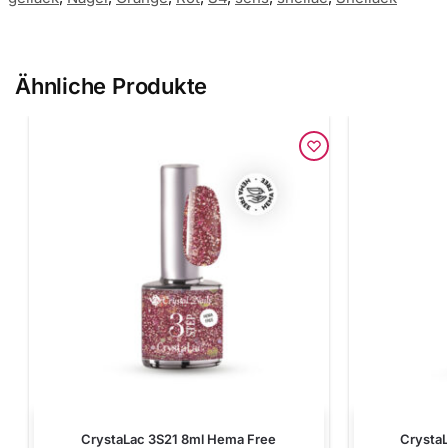
Ähnliche Produkte
CrystaLac 3S21 8ml Hema Free
Crysta