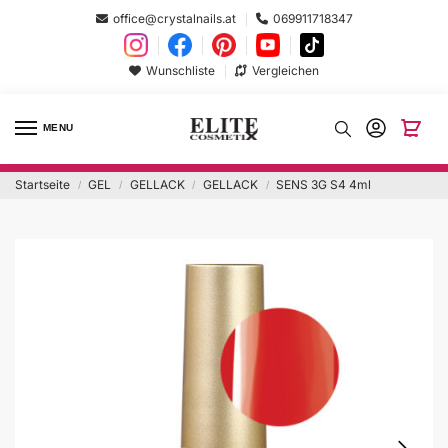
office@crystalnails.at
069911718347
Wunschliste
Vergleichen
MENU
Startseite
GEL
GELLACK
GELLACK
SENS 3G S4 4ml
/
/
/
/