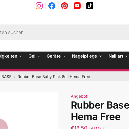
sigkeiten
Gel
Geräte
Nagelpflege
Nail art
 BASE
Rubber Base Baby Pink 8ml Hema Free
/
Angebot!
Rubber Base
Hema Free
€
18.50
inkl Mwst.