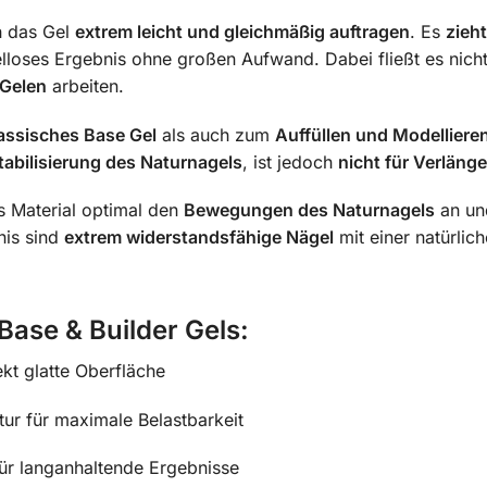
ch das Gel
extrem leicht und gleichmäßig auftragen
. Es
zieht
lloses Ergebnis ohne großen Aufwand. Dabei fließt es nicht 
 Gelen
arbeiten.
assisches Base Gel
als auch zum
Auffüllen und Modelliere
abilisierung des Naturnagels
, ist jedoch
nicht für Verlän
as Material optimal den
Bewegungen des Naturnagels
an und
nis sind
extrem widerstandsfähige Nägel
mit einer natürlic
ase & Builder Gels:
ekt glatte Oberfläche
tur für maximale Belastbarkeit
für langanhaltende Ergebnisse