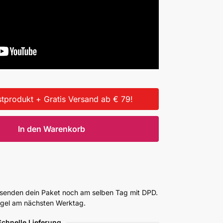
tprodukt + Gratis Versand ab € 79!
In den Warenkorb
ersenden dein Paket noch am selben Tag mit DPD.
Regel am nächsten Werktag.
Schnelle Lieferung