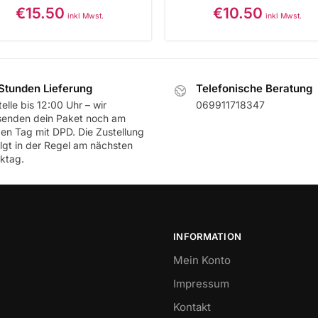
€
15.50
€
10.50
inkl Mwst.
inkl Mwst.
Stunden Lieferung
Telefonische Beratung
elle bis 12:00 Uhr – wir
069911718347
senden dein Paket noch am
ben Tag mit DPD. Die Zustellung
olgt in der Regel am nächsten
ktag.
INFORMATION
Mein Konto
Impressum
Kontakt