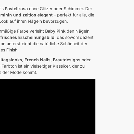
hes
Pastellrosa
ohne Glitzer oder Schimmer. Der
eminin und zeitlos elegant
– perfekt für alle, die
 Look auf ihren Nägeln bevorzugen.
chmäßige Farbe verleiht
Baby Pink
den Nägeln
 frisches Erscheinungsbild
, das sowohl dezent
bton unterstreicht die natürliche Schönheit der
es Finish.
lltagslooks
,
French Nails
,
Brautdesigns
oder
 Farbton ist ein vielseitiger Klassiker, der zu
us der Mode kommt.