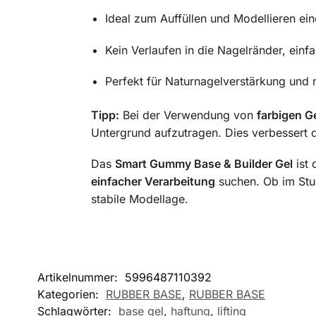
Ideal zum Auffüllen und Modellieren ein
Kein Verlaufen in die Nagelränder, einf
Perfekt für Naturnagelverstärkung und 
Tipp:
Bei der Verwendung von
farbigen G
Untergrund aufzutragen. Dies verbessert d
Das
Smart Gummy Base & Builder Gel
ist 
einfacher Verarbeitung
suchen. Ob im Stud
stabile Modellage.
Artikelnummer:
5996487110392
Kategorien:
RUBBER BASE
,
RUBBER BASE
Schlagwörter:
base gel
,
haftung
,
lifting