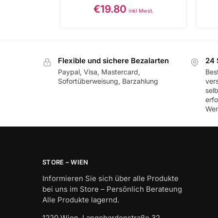
€
19.80
inkl Mwst.
Flexible und sichere Bezalarten
24 
Paypal, Visa, Mastercard,
Best
Sofortüberweisung, Barzahlung
ver
sel
erf
Wer
STORE – WIEN
Informieren Sie sich über alle Produkte
bei uns im Store – Persönlich Berateung
Alle Produkte lagernd.
1220 Wien, Langobardenstraße 32