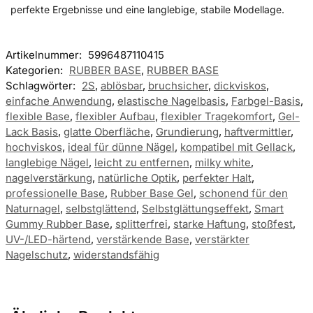
perfekte Ergebnisse und eine langlebige, stabile Modellage.
Artikelnummer:
5996487110415
Kategorien:
RUBBER BASE
,
RUBBER BASE
Schlagwörter:
2S
,
ablösbar
,
bruchsicher
,
dickviskos
,
einfache Anwendung
,
elastische Nagelbasis
,
Farbgel-Basis
,
flexible Base
,
flexibler Aufbau
,
flexibler Tragekomfort
,
Gel-
Lack Basis
,
glatte Oberfläche
,
Grundierung
,
haftvermittler
,
hochviskos
,
ideal für dünne Nägel
,
kompatibel mit Gellack
,
langlebige Nägel
,
leicht zu entfernen
,
milky white
,
nagelverstärkung
,
natürliche Optik
,
perfekter Halt
,
professionelle Base
,
Rubber Base Gel
,
schonend für den
Naturnagel
,
selbstglättend
,
Selbstglättungseffekt
,
Smart
Gummy Rubber Base
,
splitterfrei
,
starke Haftung
,
stoßfest
,
UV-/LED-härtend
,
verstärkende Base
,
verstärkter
Nagelschutz
,
widerstandsfähig