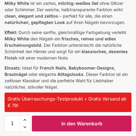
Milky White
ist ein zartes,
milchig-weißes Gel
ohne Glitzer
oder Schimmer. Der weiche, halbtransparente Farbton wirkt
clean, elegant und zeitlos
– perfekt für alle, die einen
natürlichen, gepflegten Look
auf ihren Nägeln bevorzugen.
Effekt:
Durch seine sanfte, gleichmäßige Farbgebung verleiht
Milky White
den Nägeln ein
frisches, reines und edles
Erscheinungsbild
. Der Farbton unterstreicht die natürliche
Schönheit der Hände und sorgt für ein
klassisches, dezentes
Finish
mit einer modernen Note.
Einsatz:
Ideal für
French Nails
,
Babyboomer-Designs
,
Brautnägel
oder elegante
Alltagslooks
. Dieser Farbton ist ein
zeitloser Klassiker und die perfekte Wahl für Liebhaber
natürlicher, stilvoller Nägel.
Gratis Überraschungs-Testprodukt + Gratis Versand ab
€ 79!
In den Warenkorb