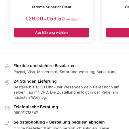
Xtreme Superior Clear
Co
€
29.00
€
59.50
–
inkl Mwst.
Ausführung wählen
Flexible und sichere Bezalarten
Paypal, Visa, Mastercard, Sofortüberweisung, Barzahlung
24 Stunden Lieferung
Bestelle bis 12:00 Uhr – wir versenden dein Paket noch am
selben Tag mit DPD. Die Zustellung erfolgt in der Regel am
nächsten Werktag.
Telefonische Beratung
069911718347
Selbstabholung – Bestellung bequem abholen
Online bestellen & im Shop persönlich abholen. Keine