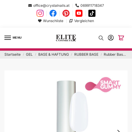
office@crystalnails.at
069911718347
Wunschliste
Vergleichen
MENU
Startseite
GEL
BASE & HAFTUNG
RUBBER BASE
Rubber Base Milky White 8ml Hema Free
/
/
/
/