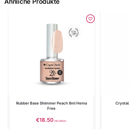
Ähnliche Produkte
Rubber Base Shimmer Peach 8ml Hema
Crysta
Free
€
18.50
inkl Mwst.