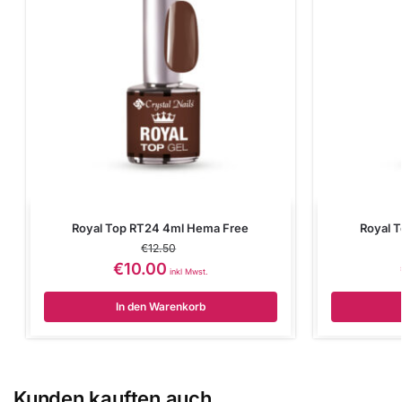
Royal Top RT24 4ml Hema Free
Royal 
€
12.50
€
10.00
inkl Mwst.
In den Warenkorb
Kunden kauften auch