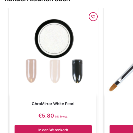
ChroMirror White Pearl
€
5.80
inkl Mwst.
In den Warenkorb