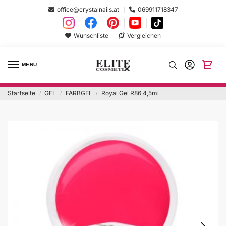
office@crystalnails.at
069911718347
Wunschliste
Vergleichen
MENU
Startseite
GEL
FARBGEL
Royal Gel R86 4,5ml
/
/
/