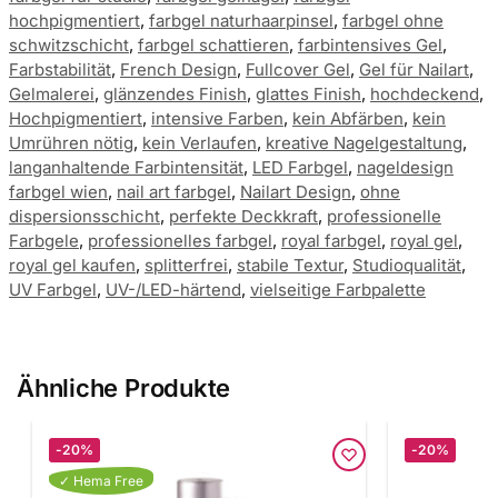
hochpigmentiert
,
farbgel naturhaarpinsel
,
farbgel ohne
schwitzschicht
,
farbgel schattieren
,
farbintensives Gel
,
Farbstabilität
,
French Design
,
Fullcover Gel
,
Gel für Nailart
,
Gelmalerei
,
glänzendes Finish
,
glattes Finish
,
hochdeckend
,
Hochpigmentiert
,
intensive Farben
,
kein Abfärben
,
kein
Umrühren nötig
,
kein Verlaufen
,
kreative Nagelgestaltung
,
langanhaltende Farbintensität
,
LED Farbgel
,
nageldesign
farbgel wien
,
nail art farbgel
,
Nailart Design
,
ohne
dispersionsschicht
,
perfekte Deckkraft
,
professionelle
Farbgele
,
professionelles farbgel
,
royal farbgel
,
royal gel
,
royal gel kaufen
,
splitterfrei
,
stabile Textur
,
Studioqualität
,
UV Farbgel
,
UV-/LED-härtend
,
vielseitige Farbpalette
Ähnliche Produkte
-20%
-20%
✓ Hema Free