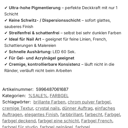
✔
Ultra-hohe Pigmentierung
– perfekte Deckkraft mit nur 1
Schicht
✔
Keine Schwitz- / Dispersionsschicht
– sofort glattes,
sauberes Finish
✔
Streifenfrei & schattenfrei
– selbst bei sehr dunklen Farben
✔
Ideal für Nail Art
– geeignet für feine Linien, French,
Schattierungen & Malereien
✔
Schnelle Aushärtung:
LED 60 Sek.
✔
Für Gel- und Acrylnägel geeignet
✔
Cremige, kontrollierbare Konsistenz
– läuft nicht in die
Ränder, verläuft nicht beim Arbeiten
Artikelnummer:
5996487061687
Kategorien:
%SALE%
,
FARBGEL
Schlagwörter:
brillante Farben
,
chrom pulver farbgel
,
cremige Textur
,
crystal nails
,
dünner Auftrag
,
einfaches
Auftragen
,
elegantes Finish
,
farbbrillant
,
farbecht
,
Farbgel
,
farbgel deckend
,
farbgel eine schicht
,
Farbgel French
,
farbgel für studio
,
farbgel gelnägel
,
farbgel