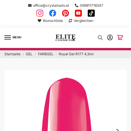
office@crystalnails.at
069911718347
Wunschliste
Vergleichen
MENU
Startseite
GEL
FARBGEL
Royal Gel R177 4,5ml
/
/
/