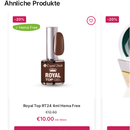
Ähnliche Produkte
-20%
-20%
✓ Hema Free
Royal Top RT24 4ml Hema Free
€
12.50
€
10.00
inkl Mwst.