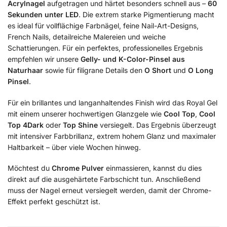
Acrylnagel
aufgetragen und härtet besonders schnell aus –
60
Sekunden unter LED
. Die extrem starke Pigmentierung macht
es ideal für vollflächige Farbnägel, feine Nail-Art-Designs,
French Nails, detailreiche Malereien und weiche
Schattierungen. Für ein perfektes, professionelles Ergebnis
empfehlen wir unsere
Gelly- und K-Color-Pinsel aus
Naturhaar
sowie für filigrane Details den
O Short
und
O Long
Pinsel
.
Für ein brillantes und langanhaltendes Finish wird das Royal Gel
mit einem unserer hochwertigen Glanzgele wie
Cool Top
,
Cool
Top 4Dark
oder
Top Shine
versiegelt. Das Ergebnis überzeugt
mit intensiver Farbbrillanz, extrem hohem Glanz und maximaler
Haltbarkeit – über viele Wochen hinweg.
Möchtest du
Chrome Pulver
einmassieren, kannst du dies
direkt auf die ausgehärtete Farbschicht tun. Anschließend
muss der Nagel erneut versiegelt werden, damit der Chrome-
Effekt perfekt geschützt ist.