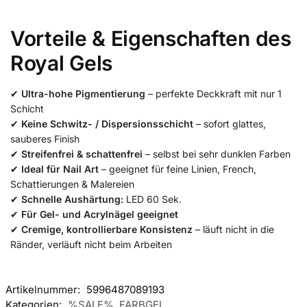
Vorteile & Eigenschaften des
Royal Gels
✔
Ultra-hohe Pigmentierung
– perfekte Deckkraft mit nur 1
Schicht
✔
Keine Schwitz- / Dispersionsschicht
– sofort glattes,
sauberes Finish
✔
Streifenfrei & schattenfrei
– selbst bei sehr dunklen Farben
✔
Ideal für Nail Art
– geeignet für feine Linien, French,
Schattierungen & Malereien
✔
Schnelle Aushärtung:
LED 60 Sek.
✔
Für Gel- und Acrylnägel geeignet
✔
Cremige, kontrollierbare Konsistenz
– läuft nicht in die
Ränder, verläuft nicht beim Arbeiten
Artikelnummer:
5996487089193
Kategorien:
%SALE%
,
FARBGEL