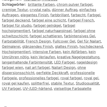
Schlagwörter:
brillante Farben
,
chrom pulver farbgel
,
cremige Textur
,
crystal nails
,
dünner Auftrag
,
einfaches
Auftragen
,
elegantes Finish
,
farbbrillant
,
farbecht
,
Farbgel
,
farbgel deckend
,
farbgel eine schicht
,
Farbgel French
,
farbgel für studio
,
farbgel gelnägel
,
farbgel
hochpigmentiert
,
farbgel naturhaarpinsel
,
farbgel ohne
schwitzschicht
,
farbgel schattieren
,
farbintensives Gel
,
Farbstabilität
,
French Design
,
Fullcover Gel
,
Gel für Nailart
,
Gelmalerei
,
glänzendes Finish
,
glattes Finish
,
hochdeckend
,
Hochpigmentiert
,
intensive Farben
,
kein Abfärben
,
kein
Umrühren nötig
,
kein Verlaufen
,
kreative Nagelgestaltung
,
langanhaltende Farbintensität
,
LED Farbgel
,
nageldesign
farbgel wien
,
nail art farbgel
,
Nailart Design
,
ohne
dispersionsschicht
,
perfekte Deckkraft
,
professionelle
Farbgele
,
professionelles farbgel
,
royal farbgel
,
royal gel
,
royal gel kaufen
,
splitterfrei
,
stabile Textur
,
Studioqualität
,
UV Farbgel
,
UV-/LED-härtend
,
vielseitige Farbpalette