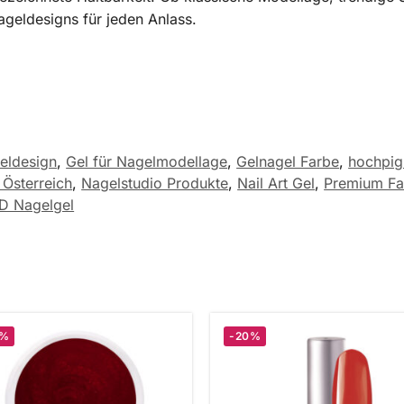
geldesigns für jeden Anlass.
eldesign
,
Gel für Nagelmodellage
,
Gelnagel Farbe
,
hochpig
Österreich
,
Nagelstudio Produkte
,
Nail Art Gel
,
Premium Fa
D Nagelgel
0%
-20%