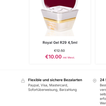
Royal Gel R29 4,5ml
€
12.50
€
10.00
inkl Mwst.
Flexible und sichere Bezalarten
24 
Paypal, Visa, Mastercard,
Best
Sofortüberweisung, Barzahlung
ver
sel
erf
Wer