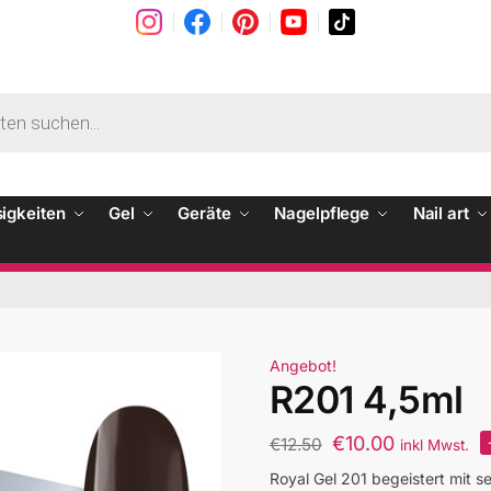
sigkeiten
Gel
Geräte
Nagelpflege
Nail art
Angebot!
R201 4,5ml
€
10.00
€
12.50
inkl Mwst.
Royal Gel 201 begeistert mit s