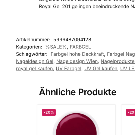
Royal Gel 201 gelingen beeindruckende Na
Artikelnummer:
5996487094128
Kategorien:
%SALE%
,
FARBGEL
Schlagwörter:
Farbgel hohe Deckkraft
,
Farbgel Nag
Nageldesign Gel
,
Nageldesign Wien
,
Nagelprodukte 
royal gel kaufen
,
UV Farbgel
,
UV Gel kaufen
,
UV LE
Ähnliche Produkte
-20%
-2