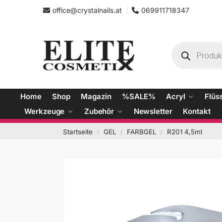
office@crystalnails.at
069911718347
Home
Shop
Magazin
%SALE%
Acryl
Flüs
Werkzeuge
Zubehör
Newsletter
Kontakt
Startseite
GEL
FARBGEL
R201 4,5ml
/
/
/