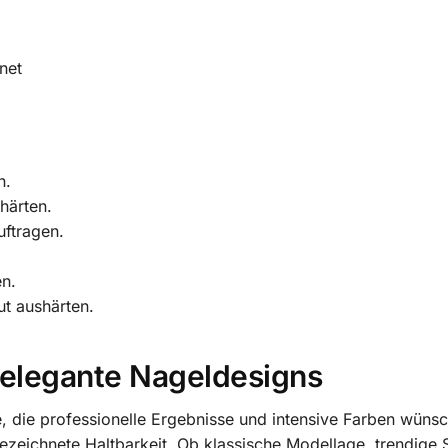
net
n.
härten.
uftragen.
en.
ut aushärten.
 elegante Nageldesigns
le, die professionelle Ergebnisse und intensive Farben wüns
ezeichnete Haltbarkeit. Ob klassische Modellage, trendige S