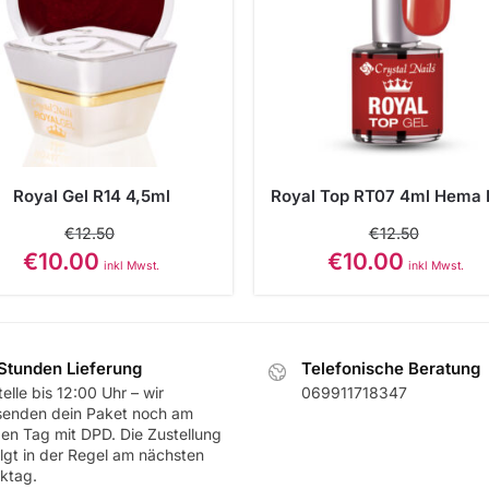
Royal Gel R14 4,5ml
Royal Top RT07 4ml Hema 
€
12.50
€
12.50
€
10.00
€
10.00
inkl Mwst.
inkl Mwst.
Stunden Lieferung
Telefonische Beratung
elle bis 12:00 Uhr – wir
069911718347
senden dein Paket noch am
ben Tag mit DPD. Die Zustellung
olgt in der Regel am nächsten
ktag.