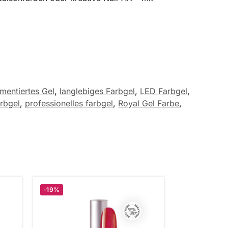
mentiertes Gel
,
langlebiges Farbgel
,
LED Farbgel
,
rbgel
,
professionelles farbgel
,
Royal Gel Farbe
,
-19%