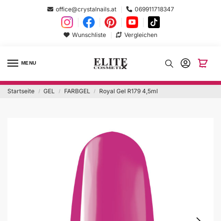
office@crystalnails.at
069911718347
Wunschliste
Vergleichen
MENU
Startseite
GEL
FARBGEL
Royal Gel R179 4,5ml
/
/
/