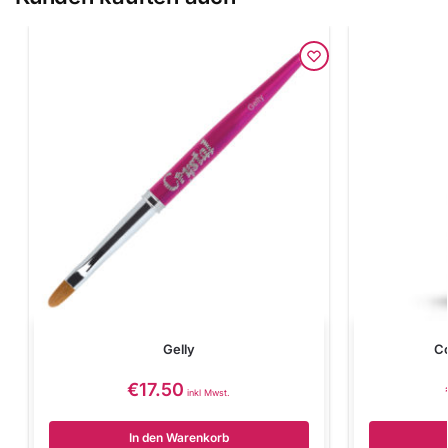
Gelly
Co
€
17.50
inkl Mwst.
In den Warenkorb