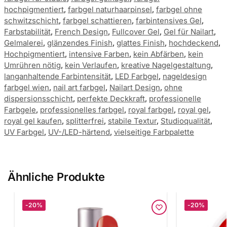
hochpigmentiert
,
farbgel naturhaarpinsel
,
farbgel ohne
schwitzschicht
,
farbgel schattieren
,
farbintensives Gel
,
Farbstabilität
,
French Design
,
Fullcover Gel
,
Gel für Nailart
,
Gelmalerei
,
glänzendes Finish
,
glattes Finish
,
hochdeckend
,
Hochpigmentiert
,
intensive Farben
,
kein Abfärben
,
kein
Umrühren nötig
,
kein Verlaufen
,
kreative Nagelgestaltung
,
langanhaltende Farbintensität
,
LED Farbgel
,
nageldesign
farbgel wien
,
nail art farbgel
,
Nailart Design
,
ohne
dispersionsschicht
,
perfekte Deckkraft
,
professionelle
Farbgele
,
professionelles farbgel
,
royal farbgel
,
royal gel
,
royal gel kaufen
,
splitterfrei
,
stabile Textur
,
Studioqualität
,
UV Farbgel
,
UV-/LED-härtend
,
vielseitige Farbpalette
Ähnliche Produkte
-20%
-20%