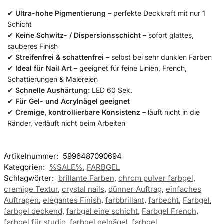
✔
Ultra-hohe Pigmentierung
– perfekte Deckkraft mit nur 1
Schicht
✔
Keine Schwitz- / Dispersionsschicht
– sofort glattes,
sauberes Finish
✔
Streifenfrei & schattenfrei
– selbst bei sehr dunklen Farben
✔
Ideal für Nail Art
– geeignet für feine Linien, French,
Schattierungen & Malereien
✔
Schnelle Aushärtung:
LED 60 Sek.
✔
Für Gel- und Acrylnägel geeignet
✔
Cremige, kontrollierbare Konsistenz
– läuft nicht in die
Ränder, verläuft nicht beim Arbeiten
Artikelnummer:
5996487090694
Kategorien:
%SALE%
,
FARBGEL
Schlagwörter:
brillante Farben
,
chrom pulver farbgel
,
cremige Textur
,
crystal nails
,
dünner Auftrag
,
einfaches
Auftragen
,
elegantes Finish
,
farbbrillant
,
farbecht
,
Farbgel
,
farbgel deckend
,
farbgel eine schicht
,
Farbgel French
,
farbgel für studio
,
farbgel gelnägel
,
farbgel