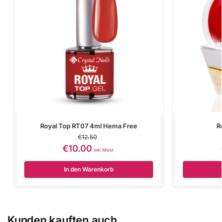
Royal Top RT07 4ml Hema Free
R
€
12.50
€
10.00
inkl Mwst.
In den Warenkorb
Kunden kauften auch