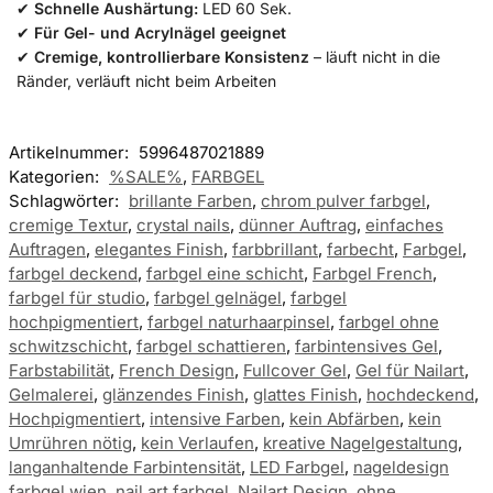
✔
Schnelle Aushärtung:
LED 60 Sek.
✔
Für Gel- und Acrylnägel geeignet
✔
Cremige, kontrollierbare Konsistenz
– läuft nicht in die
Ränder, verläuft nicht beim Arbeiten
Artikelnummer:
5996487021889
Kategorien:
%SALE%
,
FARBGEL
Schlagwörter:
brillante Farben
,
chrom pulver farbgel
,
cremige Textur
,
crystal nails
,
dünner Auftrag
,
einfaches
Auftragen
,
elegantes Finish
,
farbbrillant
,
farbecht
,
Farbgel
,
farbgel deckend
,
farbgel eine schicht
,
Farbgel French
,
farbgel für studio
,
farbgel gelnägel
,
farbgel
hochpigmentiert
,
farbgel naturhaarpinsel
,
farbgel ohne
schwitzschicht
,
farbgel schattieren
,
farbintensives Gel
,
Farbstabilität
,
French Design
,
Fullcover Gel
,
Gel für Nailart
,
Gelmalerei
,
glänzendes Finish
,
glattes Finish
,
hochdeckend
,
Hochpigmentiert
,
intensive Farben
,
kein Abfärben
,
kein
Umrühren nötig
,
kein Verlaufen
,
kreative Nagelgestaltung
,
langanhaltende Farbintensität
,
LED Farbgel
,
nageldesign
farbgel wien
,
nail art farbgel
,
Nailart Design
,
ohne