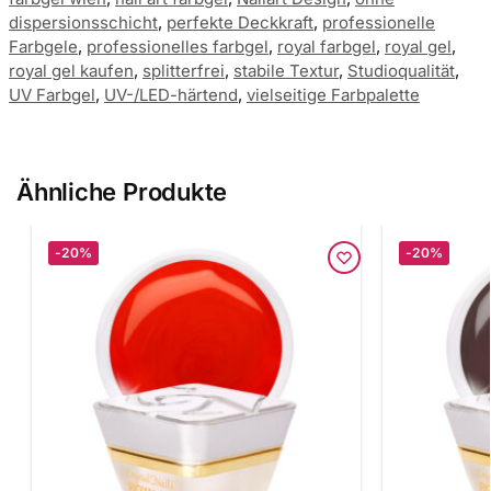
dispersionsschicht
,
perfekte Deckkraft
,
professionelle
Farbgele
,
professionelles farbgel
,
royal farbgel
,
royal gel
,
royal gel kaufen
,
splitterfrei
,
stabile Textur
,
Studioqualität
,
UV Farbgel
,
UV-/LED-härtend
,
vielseitige Farbpalette
Ähnliche Produkte
-20%
-20%