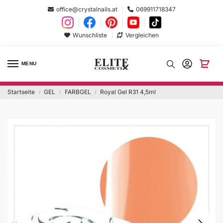
office@crystalnails.at
069911718347
Wunschliste
Vergleichen
MENU
Startseite
GEL
FARBGEL
Royal Gel R31 4,5ml
/
/
/