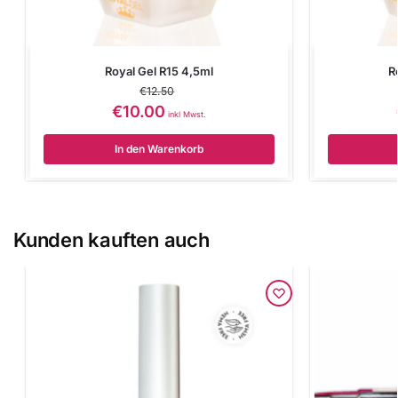
Royal Gel R15 4,5ml
R
€
12.50
€
10.00
inkl Mwst.
In den Warenkorb
Kunden kauften auch