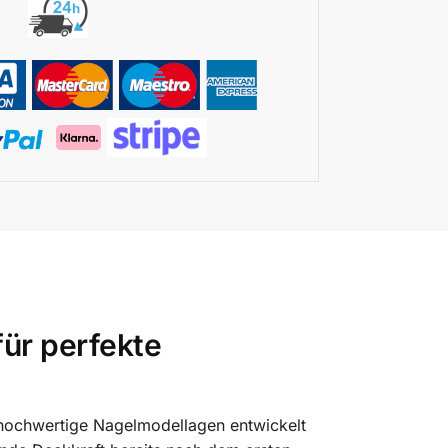
für perfekte
d hochwertige Nagelmodellagen entwickelt