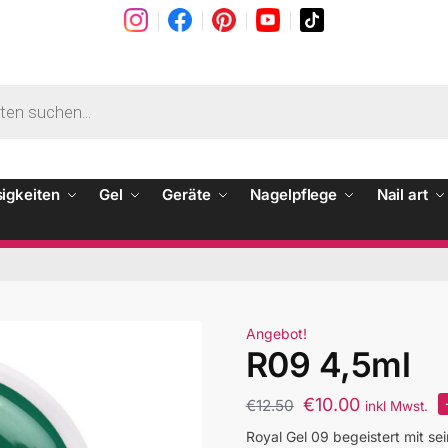
sigkeiten
Gel
Geräte
Nagelpflege
Nail art
Angebot!
R09 4,5ml
€
10.00
€
12.50
inkl Mwst.
Royal Gel 09 begeistert mit se