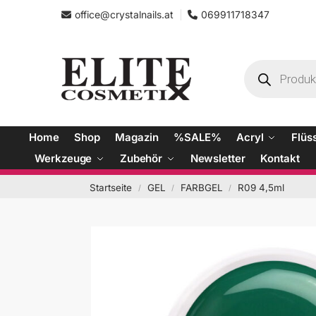
office@crystalnails.at
069911718347
Home
Shop
Magazin
%SALE%
Acryl
Flüs
Werkzeuge
Zubehör
Newsletter
Kontakt
Startseite
GEL
FARBGEL
R09 4,5ml
/
/
/