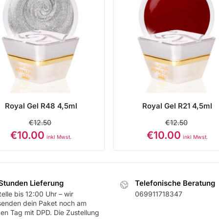
Royal Gel R48 4,5ml
Royal Gel R21 4,5ml
€
12.50
€
12.50
€
10.00
€
10.00
inkl Mwst.
inkl Mwst.
Stunden Lieferung
Telefonische Beratung
elle bis 12:00 Uhr – wir
069911718347
senden dein Paket noch am
ben Tag mit DPD. Die Zustellung