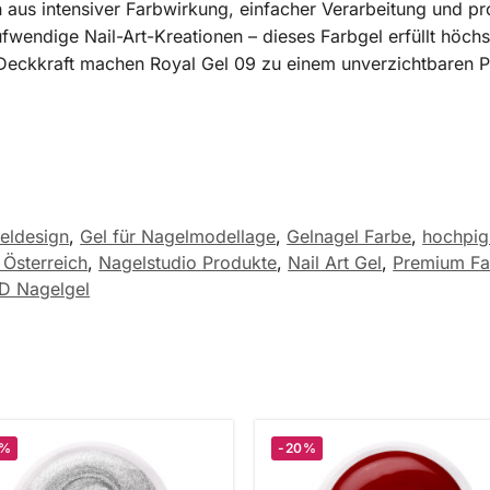
 aus intensiver Farbwirkung, einfacher Verarbeitung und pro
wendige Nail-Art-Kreationen – dieses Farbgel erfüllt höchs
 Deckkraft machen Royal Gel 09 zu einem unverzichtbaren P
eldesign
,
Gel für Nagelmodellage
,
Gelnagel Farbe
,
hochpig
Österreich
,
Nagelstudio Produkte
,
Nail Art Gel
,
Premium Fa
D Nagelgel
0%
-20%