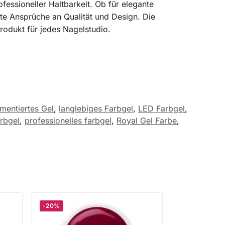
fessioneller Haltbarkeit. Ob für elegante
te Ansprüche an Qualität und Design. Die
rodukt für jedes Nagelstudio.
mentiertes Gel
,
langlebiges Farbgel
,
LED Farbgel
,
rbgel
,
professionelles farbgel
,
Royal Gel Farbe
,
-20%