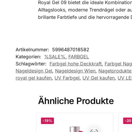
Royal Gel 09 bietet die ideale Kombination
Alltagslooks, moderne Trendnägel oder auf
brillante Farbtiefe und die hervorragende
Artikelnummer:
5996487018582
Kategorien:
%SALE%
,
FARBGEL
Schlagwörter:
Farbgel hohe Deckkraft
,
Farbgel Nag
Nageldesign Gel
,
Nageldesign Wien
,
Nagelprodukte 
royal gel kaufen
,
UV Farbgel
,
UV Gel kaufen
,
UV LE
Ähnliche Produkte
-19%
-2