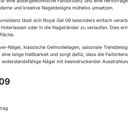
für eine außergewöhnliche Farbbrillanz und eine hervorrag
oderne und kreative Nageldesigns mühelos umsetzen.
nsistenz lässt sich Royal Gel 09 besonders einfach verarbei
 hinterlassen oder in die Nagelränder zu verlaufen. Dies e
fläche.
cover-Nägel, klassische Gelmodellagen, saisonale Trenddesig
ine lange Haltbarkeit und sorgt dafür, dass die Farbintens
d widerstandsfähige Nägel mit beeindruckender Ausstrahlun
 09
trag