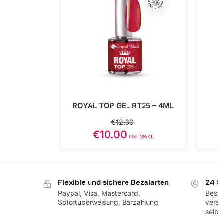
ROYAL TOP GEL RT25 – 4ML
€
12.30
€
10.00
inkl Mwst.
Flexible und sichere Bezalarten
24 
Paypal, Visa, Mastercard,
Best
Sofortüberweisung, Barzahlung
ver
sel