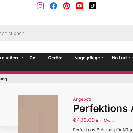
sigkeiten
Gel
Geräte
Nagelpflege
Nail art
dung
Angebot!
Perfektions
€
420.00
inkl Mwst.
Perfektions-Schulung für Näge