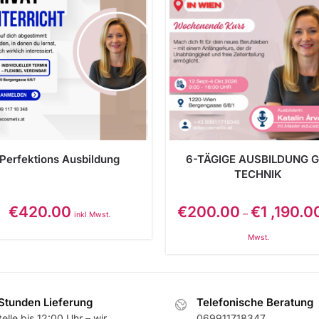
Perfektions Ausbildung
6-TÄGIGE AUSBILDUNG G
TECHNIK
€
420.00
€
200.00
€
1 ,190.0
–
inkl Mwst.
Mwst.
Stunden Lieferung
Telefonische Beratung
elle bis 12:00 Uhr – wir
069911718347