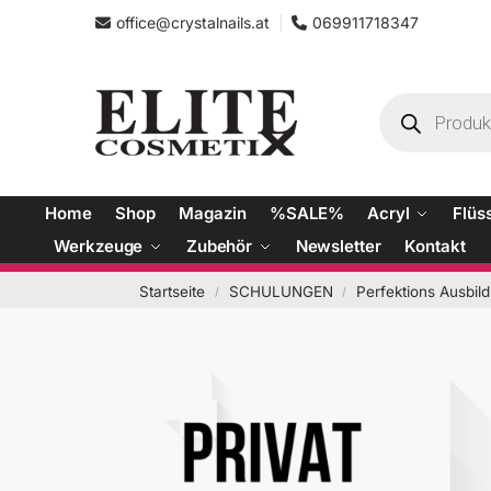
office@crystalnails.at
069911718347
Home
Shop
Magazin
%SALE%
Acryl
Flüs
Werkzeuge
Zubehör
Newsletter
Kontakt
Startseite
SCHULUNGEN
Perfektions Ausbil
/
/