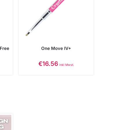
Free
One Move IV+
€
16.56
inkl Mwst.