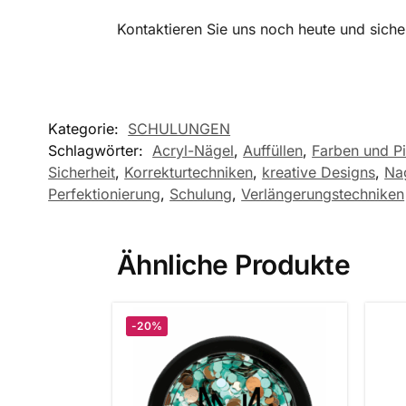
Kontaktieren Sie uns noch heute und sicher
Kategorie:
SCHULUNGEN
Schlagwörter:
Acryl-Nägel
,
Auffüllen
,
Farben und P
Sicherheit
,
Korrekturtechniken
,
kreative Designs
,
Na
Perfektionierung
,
Schulung
,
Verlängerungstechniken
Ähnliche Produkte
-20%