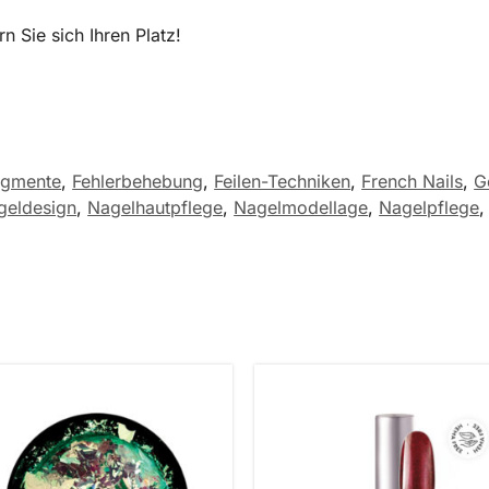
n Sie sich Ihren Platz!
igmente
,
Fehlerbehebung
,
Feilen-Techniken
,
French Nails
,
G
geldesign
,
Nagelhautpflege
,
Nagelmodellage
,
Nagelpflege