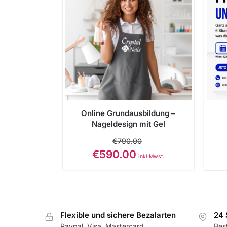
Online Grundausbildung –
Nageldesign mit Gel
€
790.00
€
590.00
inkl Mwst.
Flexible und sichere Bezalarten
24 
Paypal, Visa, Mastercard,
Best