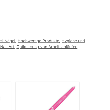
el-Nägel
,
Hochwertige Produkte
,
Hygiene und
,
Nail Art
,
Optimierung von Arbeitsabläufen
,