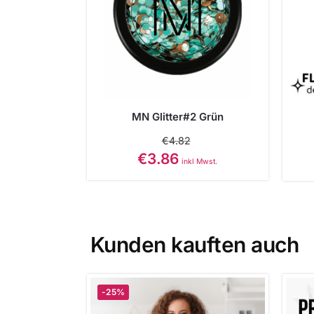
MN Glitter#2 Grün
€
4.82
€
3.86
inkl Mwst.
Kunden kauften auch
-25%