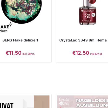
SENS Flake deluxe 1
CrystaLac 3S49 8ml Hema 
€
11.50
€
12.50
inkl Mwst.
inkl Mwst.