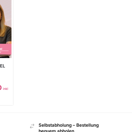
EL
0
inkl
Selbstabholung – Bestellung
bequem abholen