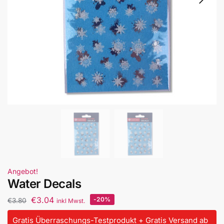
Angebot!
Water Decals
€
3.04
-20%
€
3.80
inkl Mwst.
Gratis Überraschungs-Testprodukt + Gratis Versand ab