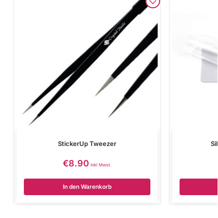
StickerUp Tweezer
Si
€
8.90
inkl Mwst.
In den Warenkorb