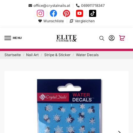
office@crystalnails.at
069911718347
Wunschliste
Vergleichen
MENU
Startseite
Nail Art
Stripe & Sticker
Water Decals
/
/
/