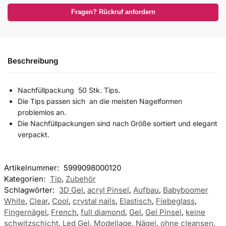
Fragen? Rückruf anfordern
Beschreibung
Nachfüllpackung 50 Stk. Tips.
Die Tips passen sich an die meisten Nagelformen
problemlos an.
Die Nachfüllpackungen sind nach Größe sortiert und elegant
verpackt.
Artikelnummer:
5999098000120
Kategorien:
Tip
,
Zubehör
Schlagwörter:
3D Gel
,
acryl Pinsel
,
Aufbau
,
Babyboomer
White
,
Clear
,
Cool
,
crystal nails
,
Elastisch
,
Fiebeglass
,
Fingernägel
,
French
,
full diamond
,
Gel
,
Gel Pinsel
,
keine
schwitzschicht
,
Led Gel
,
Modellage
,
Nägel
,
ohne cleansen
,