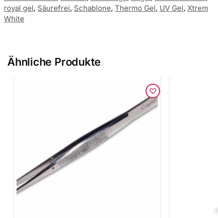
royal gel
,
Säurefrei
,
Schablone
,
Thermo Gel
,
UV Gel
,
Xtrem
White
Ähnliche Produkte