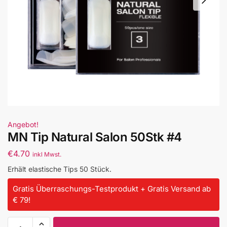
Angebot!
MN Tip Natural Salon 50Stk #4
€
4.70
inkl Mwst.
Erhält elastische Tips 50 Stück.
Gratis Überraschungs-Testprodukt + Gratis Versand ab
€ 79!