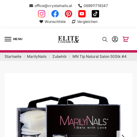
office@crystalnails.at
069911718347
Wunschliste
Vergleichen
MENU
Startseite
MarilyNails
Zubehör
MN Tip Natural Salon 50Stk #4
/
/
/