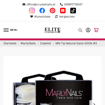
office@crystalnails.at
069911718347
Wunschliste
Vergleichen
MENU
Startseite
MarilyNails
Zubehör
MN Tip Natural Salon 50Stk #3
/
/
/