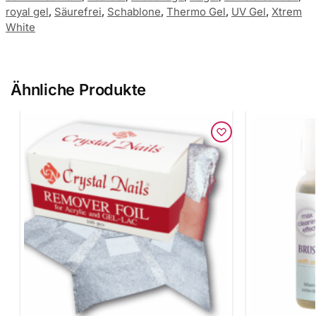
royal gel
,
Säurefrei
,
Schablone
,
Thermo Gel
,
UV Gel
,
Xtrem
White
Ähnliche Produkte