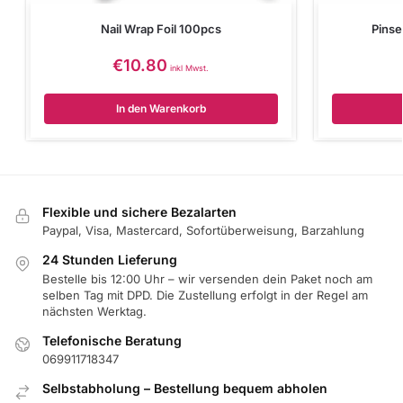
Nail Wrap Foil 100pcs
Pinse
€
10.80
inkl Mwst.
In den Warenkorb
Flexible und sichere Bezalarten
Paypal, Visa, Mastercard, Sofortüberweisung, Barzahlung
24 Stunden Lieferung
Bestelle bis 12:00 Uhr – wir versenden dein Paket noch am
selben Tag mit DPD. Die Zustellung erfolgt in der Regel am
nächsten Werktag.
Telefonische Beratung
069911718347
Selbstabholung – Bestellung bequem abholen