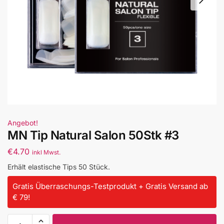
Angebot!
MN Tip Natural Salon 50Stk #3
€
4.70
inkl Mwst.
Erhält elastische Tips 50 Stück.
Gratis Überraschungs-Testprodukt + Gratis Versand ab
€ 79!