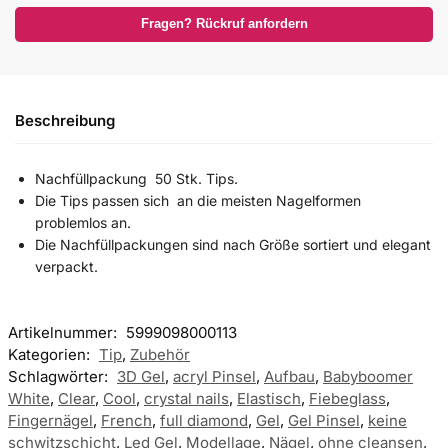
Fragen? Rückruf anfordern
Beschreibung
Nachfüllpackung 50 Stk. Tips.
Die Tips passen sich an die meisten Nagelformen
problemlos an.
Die Nachfüllpackungen sind nach Größe sortiert und elegant
verpackt.
Artikelnummer:
5999098000113
Kategorien:
Tip
,
Zubehör
Schlagwörter:
3D Gel
,
acryl Pinsel
,
Aufbau
,
Babyboomer
White
,
Clear
,
Cool
,
crystal nails
,
Elastisch
,
Fiebeglass
,
Fingernägel
,
French
,
full diamond
,
Gel
,
Gel Pinsel
,
keine
schwitzschicht
,
Led Gel
,
Modellage
,
Nägel
,
ohne cleansen
,