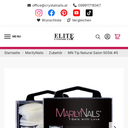
office@crystalnails.at
069911718347
Wunschliste
Vergleichen
MENU
Startseite
MarilyNails
Zubehör
MN Tip Natural Salon 50Stk #5
/
/
/