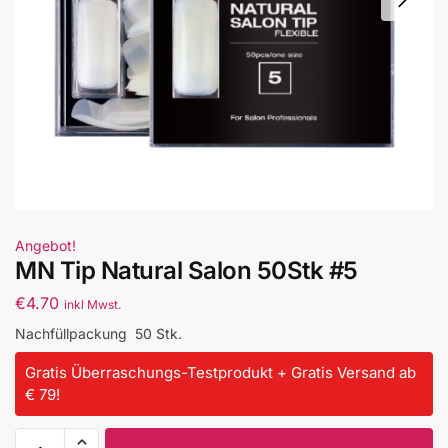
Angebot!
MN Tip Natural Salon 50Stk #5
€
4.70
inkl Mwst.
Nachfüllpackung 50 Stk.
Gratis Überraschungs-Testprodukt + Gratis Versand ab
€ 79!