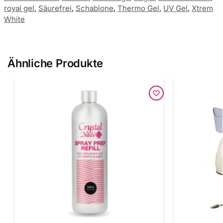
royal gel
,
Säurefrei
,
Schablone
,
Thermo Gel
,
UV Gel
,
Xtrem
White
Ähnliche Produkte