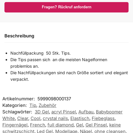
Fragen? Rückruf anfordern
Beschreibung
Nachfüllpackung 50 Stk. Tips.
Die Tips passen sich an die meisten Nagelformen
problemlos an.
Die Nachfüllpackungen sind nach Größe sortiert und elegant
verpackt.
Artikelnummer:
5999098000137
Kategorien:
Tip
,
Zubehör
Schlagwörter:
3D Gel
,
acryl Pinsel
,
Aufbau
,
Babyboomer
White
,
Clear
,
Cool
,
crystal nails
,
Elastisch
,
Fiebeglass
,
Fingernägel
,
French
,
full diamond
,
Gel
,
Gel Pinsel
,
keine
schwitzschicht
,
Led Gel
,
Modellage
,
Nägel
,
ohne cleansen
,