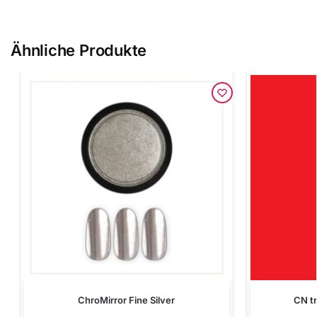
Ähnliche Produkte
ChroMirror Fine Silver
CN tr