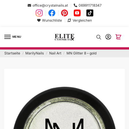
office@crystalnails.at
069911718347
Wunschliste
Vergleichen
MENU
Startseite
MarilyNails
Nail Art
MN Glitter 8 – gold
/
/
/