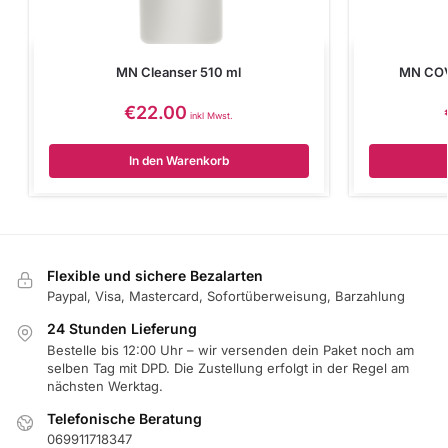
MN Cleanser 510 ml
MN COV
€
22.00
inkl Mwst.
In den Warenkorb
Flexible und sichere Bezalarten
Paypal, Visa, Mastercard, Sofortüberweisung, Barzahlung
24 Stunden Lieferung
Bestelle bis 12:00 Uhr – wir versenden dein Paket noch am
selben Tag mit DPD. Die Zustellung erfolgt in der Regel am
nächsten Werktag.
Telefonische Beratung
069911718347