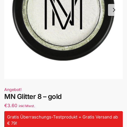
Angebot!
MN Glitter 8 – gold
€
3.60
inkl Mwst.
Gratis Überraschungs-Testprodukt + Gratis Versand ab
€ 79!